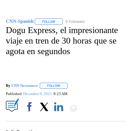
CNN-Spanish
0 Followers
FOLLOW
FOLLOW "CNN-SPANISH" TO RECEIVE NOTIFICA
Dogu Express, el impresionante
viaje en tren de 30 horas que se
agota en segundos
By
CNN Newsource
FOLLOW
FOLLOW "" TO RECEIVE NOTIFICATIONS ABOU
Published
December 9, 2023
8:23 AM
Show More
Facebook
X
LinkedIn