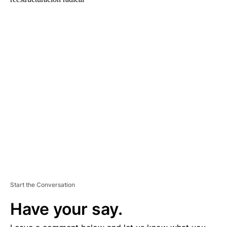
A
D
V
E
R
TI
S
E
M
E
N
T
Start the Conversation
Have your say.