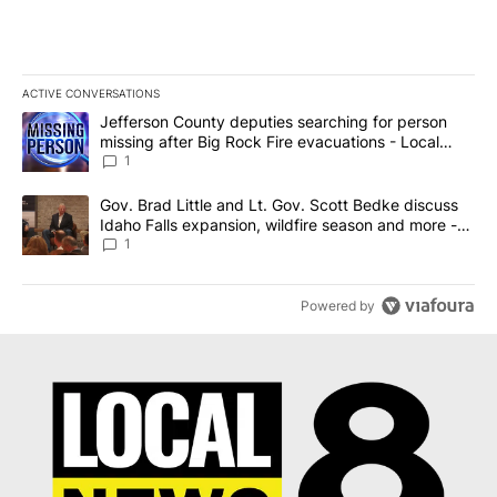
ACTIVE CONVERSATIONS
The following is a list of the most commented articles in the last 7
A trending article titled "Jefferson County deputies searching fo
Jefferson County deputies searching for person
missing after Big Rock Fire evacuations - Local
News 8
1
A trending article titled "Gov. Brad Little and Lt. Gov. Scott Be
Gov. Brad Little and Lt. Gov. Scott Bedke discuss
Idaho Falls expansion, wildfire season and more -
Local News 8
1
Powered by