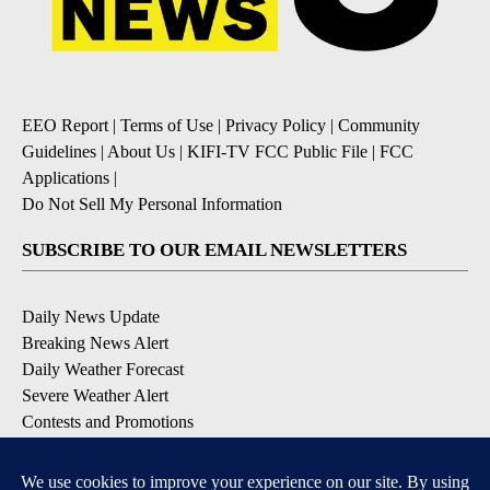
EEO Report
|
Terms of Use
|
Privacy Policy
|
Community
Guidelines
|
About Us
|
KIFI-TV FCC Public File
|
FCC
Applications
|
Do Not Sell My Personal Information
SUBSCRIBE TO OUR EMAIL NEWSLETTERS
Daily News Update
Breaking News Alert
Daily Weather Forecast
Severe Weather Alert
Contests and Promotions
DOWNLOAD OUR APPS