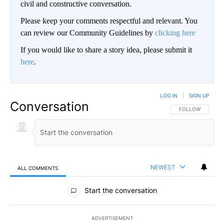
civil and constructive conversation.
Please keep your comments respectful and relevant. You
can review our Community Guidelines by
clicking here
If you would like to share a story idea, please submit it
here
.
LOG IN
|
SIGN UP
Conversation
FOLLOW THIS CO
FOLLOW
NEWEST
ALL COMMENTS
All Comments
Start the conversation
ADVERTISEMENT