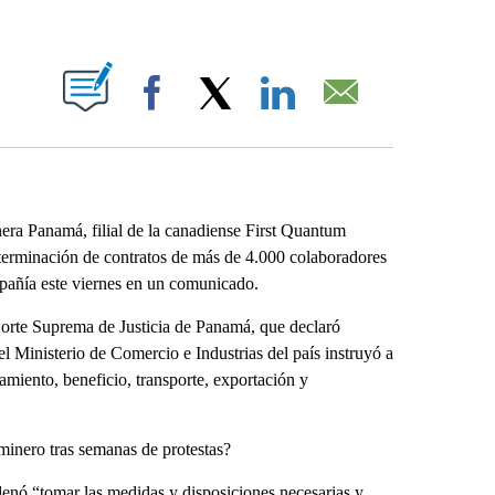
ABOUT NEW PAGES ON "".
Facebook
X
LinkedIn
Email
 Panamá, filial de la canadiense First Quantum
a terminación de contratos de más de 4.000 colaboradores
mpañía este viernes en un comunicado.
 Corte Suprema de Justicia de Panamá, que declaró
el Ministerio de Comercio e Industrias del país instruyó a
amiento, beneficio, transporte, exportación y
minero tras semanas de protestas?
nó “tomar las medidas y disposiciones necesarias y