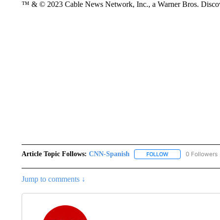
™ & © 2023 Cable News Network, Inc., a Warner Bros. Discove
Article Topic Follows:
CNN-Spanish
0 Followers
FOLLOW
FOLLOW "CNN-SPAN
Jump to comments ↓