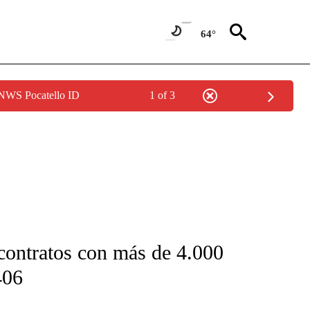
64°
 NWS Pocatello ID
1 of 3
FICATIONS ABOUT NEW PAGES ON "CNN-SPANISH".
contratos con más de 4.000
406