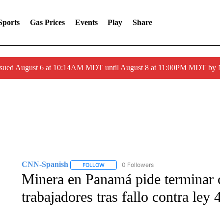
Sports
Gas Prices
Events
Play
Share
ssued August 6 at 10:14AM MDT until August 8 at 11:00PM MDT by
CNN-Spanish
0 Followers
FOLLOW
FOLLOW "CNN-SPANISH" TO RECEIVE NOTI
Minera en Panamá pide terminar 
trabajadores tras fallo contra ley 