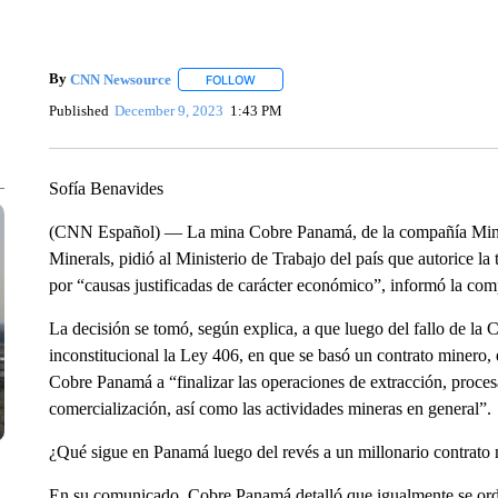
By
CNN Newsource
FOLLOW
FOLLOW "" TO RECEIVE NOTIFICATIONS 
Published
December 9, 2023
1:43 PM
Sofía Benavides
(CNN Español) — La mina Cobre Panamá, de la compañía Minera
Minerals, pidió al Ministerio de Trabajo del país que autorice l
por “causas justificadas de carácter económico”, informó la co
La decisión se tomó, según explica, a que luego del fallo de la
inconstitucional la Ley 406, en que se basó un contrato minero, 
Cobre Panamá a “finalizar las operaciones de extracción, proces
comercialización, así como las actividades mineras en general”.
¿Qué sigue en Panamá luego del revés a un millonario contrato 
En su comunicado, Cobre Panamá detalló que igualmente se orde