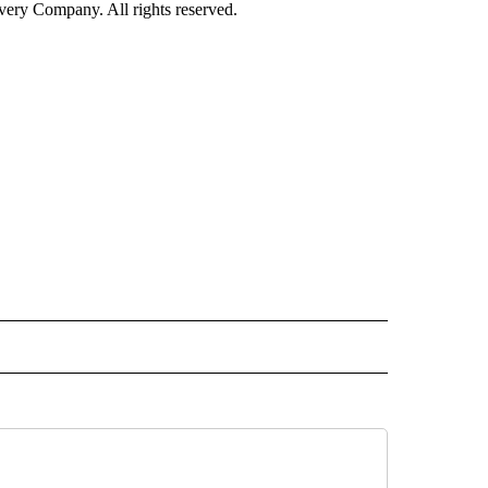
ry Company. All rights reserved.
ISH" TO RECEIVE NOTIFICATIONS ABOUT NEW PAGES ON "CNN-SPANISH".