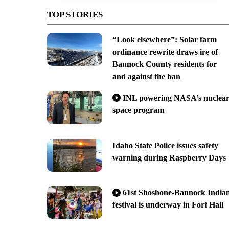
TOP STORIES
“Look elsewhere”: Solar farm
ordinance rewrite draws ire of
Bannock County residents for
and against the ban
INL powering NASA’s nuclea
space program
Idaho State Police issues safety
warning during Raspberry Days
61st Shoshone-Bannock India
festival is underway in Fort Hall