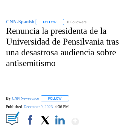
CNN-Spanish
0 Followers
FOLLOW
FOLLOW "CNN-SPANISH" TO RECEIVE NOTIFICA
Renuncia la presidenta de la
Universidad de Pensilvania tras
una desastrosa audiencia sobre
antisemitismo
By
CNN Newsource
FOLLOW
FOLLOW "" TO RECEIVE NOTIFICATIONS ABOU
Published
December 9, 2023
4:36 PM
Show More
Facebook
X
LinkedIn