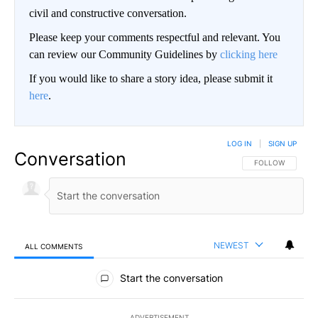
civil and constructive conversation.
Please keep your comments respectful and relevant. You
can review our Community Guidelines by
clicking here
If you would like to share a story idea, please submit it
here
.
LOG IN
|
SIGN UP
Conversation
FOLLOW THIS CO
FOLLOW
NEWEST
ALL COMMENTS
All Comments
Start the conversation
ADVERTISEMENT