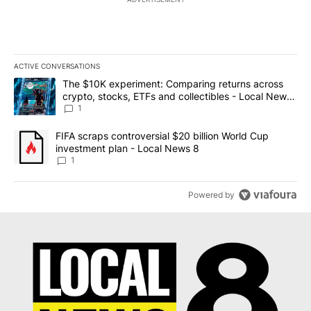
ACTIVE CONVERSATIONS
The following is a list of the most commented articles in the last 7
A trending article titled "The $10K experiment: Comparing return
The $10K experiment: Comparing returns across
crypto, stocks, ETFs and collectibles - Local News
8
1
A trending article titled "FIFA scraps controversial $20 billion 
FIFA scraps controversial $20 billion World Cup
investment plan - Local News 8
1
Powered by