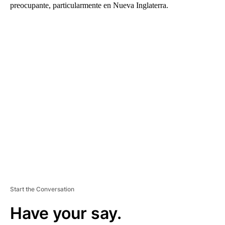
preocupante, particularmente en Nueva Inglaterra.
A
D
V
E
R
TI
S
E
M
E
N
T
Start the Conversation
Have your say.