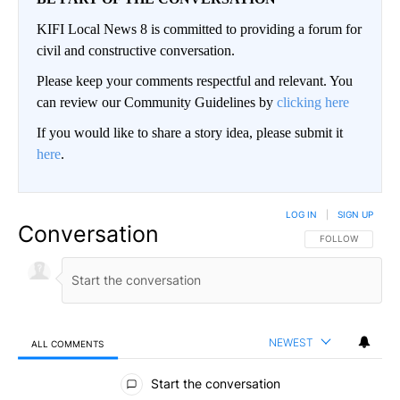
KIFI Local News 8 is committed to providing a forum for
civil and constructive conversation.
Please keep your comments respectful and relevant. You
can review our Community Guidelines by
clicking here
If you would like to share a story idea, please submit it
here
.
LOG IN
|
SIGN UP
Conversation
FOLLOW THIS CO
FOLLOW
NEWEST
ALL COMMENTS
All Comments
Start the conversation