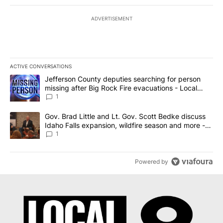
ADVERTISEMENT
ACTIVE CONVERSATIONS
The following is a list of the most commented articles in the last 7
A trending article titled "Jefferson County deputies searching fo
Jefferson County deputies searching for person
missing after Big Rock Fire evacuations - Local
News 8
1
A trending article titled "Gov. Brad Little and Lt. Gov. Scott Be
Gov. Brad Little and Lt. Gov. Scott Bedke discuss
Idaho Falls expansion, wildfire season and more -
Local News 8
1
Powered by