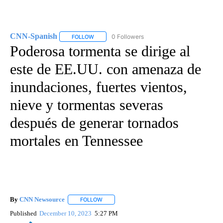
CNN-Spanish
0 Followers
FOLLOW
FOLLOW "CNN-SPANISH" TO RECEIVE NOTIFICA
Poderosa tormenta se dirige al
este de EE.UU. con amenaza de
inundaciones, fuertes vientos,
nieve y tormentas severas
después de generar tornados
mortales en Tennessee
By
CNN Newsource
FOLLOW
FOLLOW "" TO RECEIVE NOTIFICATIONS ABOU
Published
December 10, 2023
5:27 PM