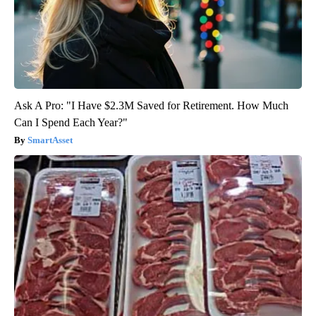
Ask A Pro: "I Have $2.3M Saved for Retirement. How Much
Can I Spend Each Year?"
SmartAsset