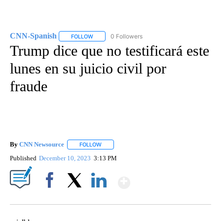
CNN-Spanish
0 Followers
FOLLOW
FOLLOW "CNN-SPANISH" TO RECEIVE NOTIFICA
Trump dice que no testificará este
lunes en su juicio civil por
fraude
By
CNN Newsource
FOLLOW
FOLLOW "" TO RECEIVE NOTIFICATIONS ABOU
Published
December 10, 2023
3:13 PM
Show More
Facebook
X
LinkedIn