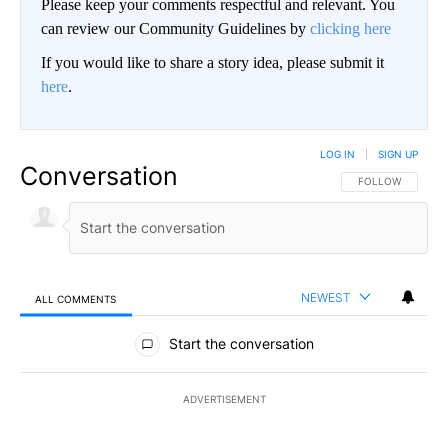
Please keep your comments respectful and relevant. You
can review our Community Guidelines by
clicking here
If you would like to share a story idea, please submit it
here
.
LOG IN
|
SIGN UP
Conversation
FOLLOW THIS CO
FOLLOW
NEWEST
ALL COMMENTS
All Comments
Start the conversation
ADVERTISEMENT