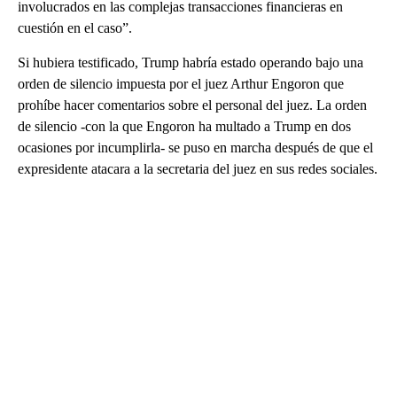
involucrados en las complejas transacciones financieras en
cuestión en el caso”.
Si hubiera testificado, Trump habría estado operando bajo una
orden de silencio impuesta por el juez Arthur Engoron que
prohíbe hacer comentarios sobre el personal del juez. La orden
de silencio -con la que Engoron ha multado a Trump en dos
ocasiones por incumplirla- se puso en marcha después de que el
expresidente atacara a la secretaria del juez en sus redes sociales.
A
D
V
E
R
TI
S
E
M
E
N
T