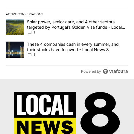
ACTIVE CONVERSATIONS
The following is a list of the most commented articles in the last 7
A trending article titled "Solar power, senior care, and 4 other 
Solar power, senior care, and 4 other sectors
targeted by Portugal’s Golden Visa funds - Local
News 8
1
A trending article titled "These 4 companies cash in every summe
These 4 companies cash in every summer, and
their stocks have followed - Local News 8
1
Powered by