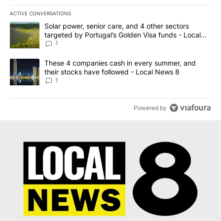
ACTIVE CONVERSATIONS
The following is a list of the most commented articles in the last 7
A trending article titled "Solar power, senior care, and 4 other 
Solar power, senior care, and 4 other sectors
targeted by Portugal’s Golden Visa funds - Local
News 8
1
A trending article titled "These 4 companies cash in every summe
These 4 companies cash in every summer, and
their stocks have followed - Local News 8
1
Powered by