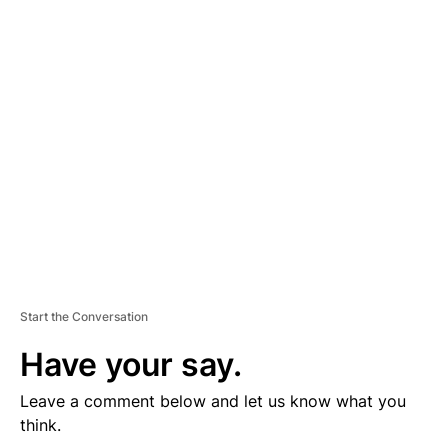
D
V
E
R
TI
S
E
M
E
N
T
Start the Conversation
Have your say.
Leave a comment below and let us know what you
think.