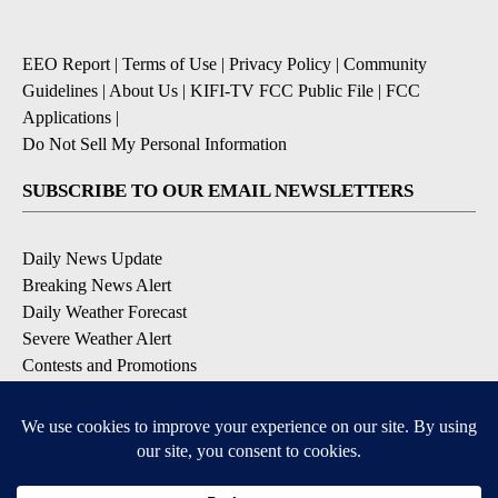
EEO Report
|
Terms of Use
|
Privacy Policy
|
Community
Guidelines
|
About Us
|
KIFI-TV FCC Public File
|
FCC
Applications
|
Do Not Sell My Personal Information
SUBSCRIBE TO OUR EMAIL NEWSLETTERS
Daily News Update
Breaking News Alert
Daily Weather Forecast
Severe Weather Alert
Contests and Promotions
DOWNLOAD OUR APPS
Available for iOS and Android