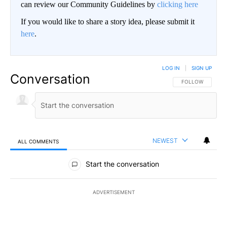
can review our Community Guidelines by
clicking here
If you would like to share a story idea, please submit it
here
.
LOG IN
|
SIGN UP
Conversation
FOLLOW THIS CO
FOLLOW
NEWEST
ALL COMMENTS
All Comments
Start the conversation
ADVERTISEMENT