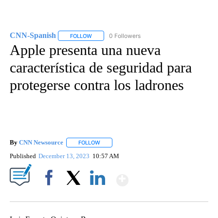
CNN-Spanish
0 Followers
FOLLOW
FOLLOW "CNN-SPANISH" TO RECEIVE NOTIFICA
Apple presenta una nueva
característica de seguridad para
protegerse contra los ladrones
By
CNN Newsource
FOLLOW
FOLLOW "" TO RECEIVE NOTIFICATIONS ABOU
Published
December 13, 2023
10:57 AM
Show More
Facebook
X
LinkedIn