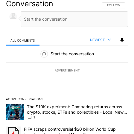
Conversation
FOLLOW THIS CO
FOLLOW
NEWEST
ALL COMMENTS
All Comments
Start the conversation
ADVERTISEMENT
ACTIVE CONVERSATIONS
The following is a list of the most commented articles in the last 7
A trending article titled "The $10K experiment: Comparing return
The $10K experiment: Comparing returns across
crypto, stocks, ETFs and collectibles - Local News
8
1
A trending article titled "FIFA scraps controversial $20 billion 
FIFA scraps controversial $20 billion World Cup