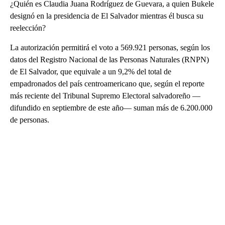
¿Quién es Claudia Juana Rodríguez de Guevara, a quien Bukele
designó en la presidencia de El Salvador mientras él busca su
reelección?
La autorización permitirá el voto a 569.921 personas, según los
datos del Registro Nacional de las Personas Naturales (RNPN)
de El Salvador, que equivale a un 9,2% del total de
empadronados del país centroamericano que, según el reporte
más reciente del Tribunal Supremo Electoral salvadoreño —
difundido en septiembre de este año— suman más de 6.200.000
de personas.
A
D
V
E
R
TI
S
E
M
E
N
T