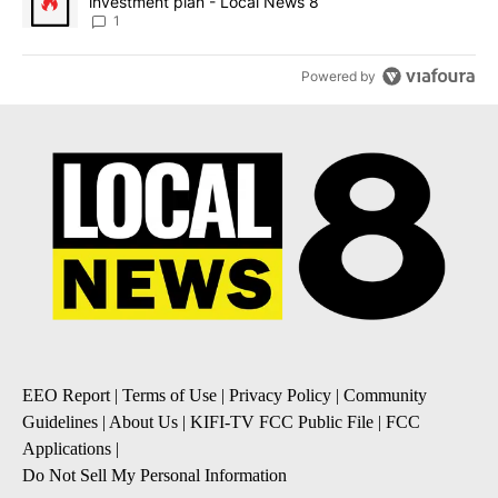
investment plan - Local News 8
1
Powered by
EEO Report
|
Terms of Use
|
Privacy Policy
|
Community
Guidelines
|
About Us
|
KIFI-TV FCC Public File
|
FCC
Applications
|
Do Not Sell My Personal Information