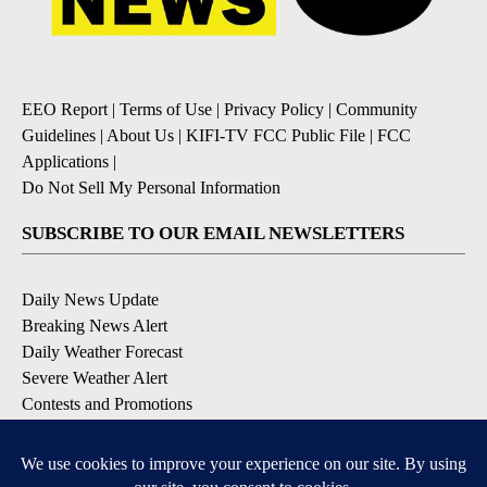
EEO Report
|
Terms of Use
|
Privacy Policy
|
Community
Guidelines
|
About Us
|
KIFI-TV FCC Public File
|
FCC
Applications
|
Do Not Sell My Personal Information
SUBSCRIBE TO OUR EMAIL NEWSLETTERS
Daily News Update
Breaking News Alert
Daily Weather Forecast
Severe Weather Alert
Contests and Promotions
DOWNLOAD OUR APPS