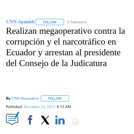
CNN-Spanish
0 Followers
FOLLOW
FOLLOW "CNN-SPANISH" TO RECEIVE NOTIFICA
Realizan megaoperativo contra la
corrupción y el narcotráfico en
Ecuador y arrestan al presidente
del Consejo de la Judicatura
By
CNN Newsource
FOLLOW
FOLLOW "" TO RECEIVE NOTIFICATIONS ABOU
Published
December 14, 2023
6:53 AM
Show More
Facebook
X
LinkedIn