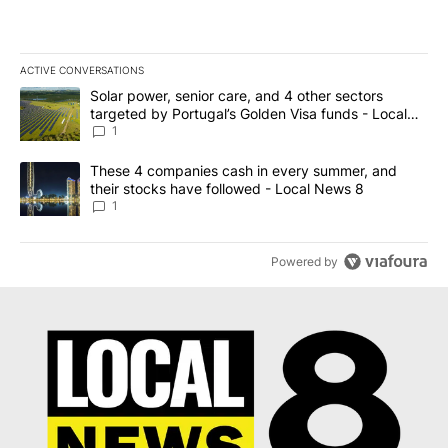
ACTIVE CONVERSATIONS
The following is a list of the most commented articles in the last 7
A trending article titled "Solar power, senior care, and 4 other 
Solar power, senior care, and 4 other sectors
targeted by Portugal’s Golden Visa funds - Local
News 8
1
A trending article titled "These 4 companies cash in every summe
These 4 companies cash in every summer, and
their stocks have followed - Local News 8
1
Powered by