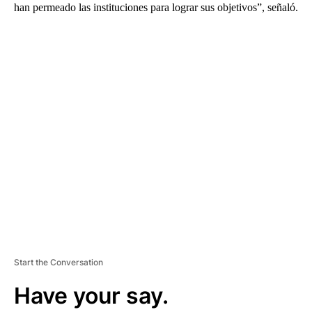
han permeado las instituciones para lograr sus objetivos”, señaló.
A
D
V
E
R
TI
S
E
M
E
N
T
Start the Conversation
Have your say.