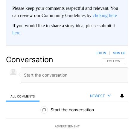
Please keep your comments respectful and relevant. You
can review our Community Guidelines by
clicking here
If you would like to share a story idea, please submit it
here
.
LOG IN
|
SIGN UP
Conversation
FOLLOW THIS CO
FOLLOW
NEWEST
ALL COMMENTS
All Comments
Start the conversation
ADVERTISEMENT