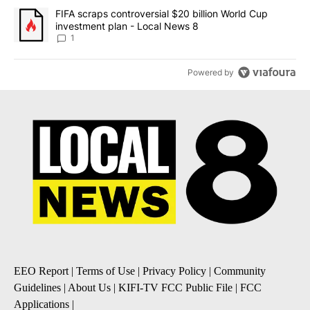
A trending article titled "FIFA scraps controversial $20 billion 
FIFA scraps controversial $20 billion World Cup
investment plan - Local News 8
1
Powered by
EEO Report
|
Terms of Use
|
Privacy Policy
|
Community
Guidelines
|
About Us
|
KIFI-TV FCC Public File
|
FCC
Applications
|