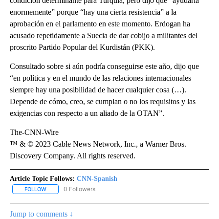
condición determinante para Turquía, pero dijo que “ayudaría
enormemente” porque “hay una cierta resistencia” a la
aprobación en el parlamento en este momento. Erdogan ha
acusado repetidamente a Suecia de dar cobijo a militantes del
proscrito Partido Popular del Kurdistán (PKK).
Consultado sobre si aún podría conseguirse este año, dijo que
“en política y en el mundo de las relaciones internacionales
siempre hay una posibilidad de hacer cualquier cosa (…).
Depende de cómo, creo, se cumplan o no los requisitos y las
exigencias con respecto a un aliado de la OTAN”.
The-CNN-Wire
™ & © 2023 Cable News Network, Inc., a Warner Bros.
Discovery Company. All rights reserved.
Article Topic Follows:
CNN-Spanish
0 Followers
FOLLOW
FOLLOW "CNN-SPANISH" TO RECEIVE NOTIFICATIONS ABOUT NEW
Jump to comments ↓