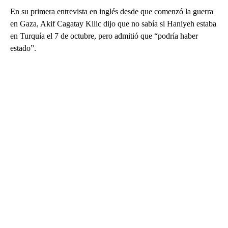
En su primera entrevista en inglés desde que comenzó la guerra
en Gaza, Akif Cagatay Kilic dijo que no sabía si Haniyeh estaba
en Turquía el 7 de octubre, pero admitió que “podría haber
estado”.
A
D
V
E
R
TI
S
E
M
E
N
T