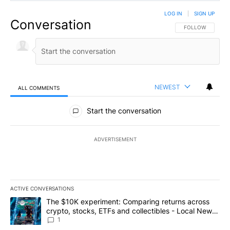
LOG IN
|
SIGN UP
Conversation
FOLLOW THIS CO
FOLLOW
NEWEST
ALL COMMENTS
All Comments
Start the conversation
ADVERTISEMENT
ACTIVE CONVERSATIONS
The following is a list of the most commented articles in the last 7
A trending article titled "The $10K experiment: Comparing return
The $10K experiment: Comparing returns across
crypto, stocks, ETFs and collectibles - Local News
8
1