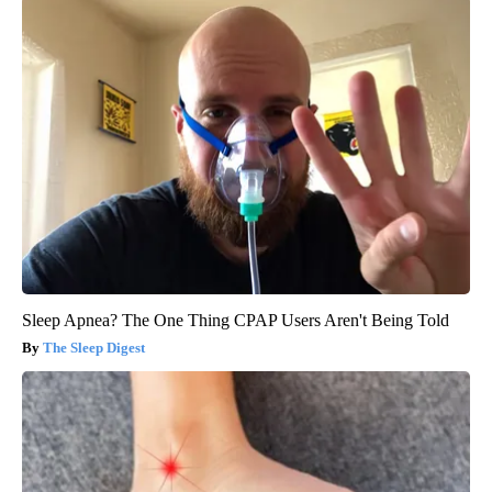
Sleep Apnea? The One Thing CPAP Users Aren't Being Told
The Sleep Digest