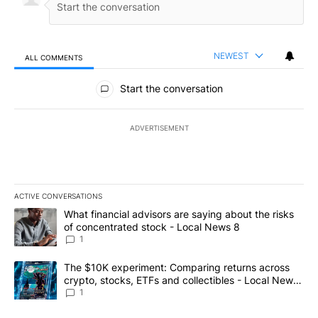
NEWEST
ALL COMMENTS
All Comments
Start the conversation
ADVERTISEMENT
ACTIVE CONVERSATIONS
The following is a list of the most commented articles in the last 7
A trending article titled "What financial advisors are saying abo
What financial advisors are saying about the risks
of concentrated stock - Local News 8
1
A trending article titled "The $10K experiment: Comparing return
The $10K experiment: Comparing returns across
crypto, stocks, ETFs and collectibles - Local News
8
1