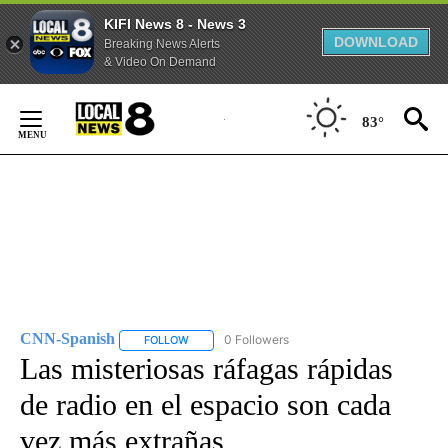
KIFI News 8 - News 3
DOWNLOAD
Breaking News Alerts
& Video On Demand
Skip
to
83°
Content
CNN-Spanish
0 Followers
FOLLOW
FOLLOW "CNN-SPANISH" TO RECEIVE NOTIFICA
Las misteriosas ráfagas rápidas
de radio en el espacio son cada
vez más extrañas