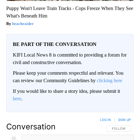
Puppy Won't Leave Train Tracks - Cops Freeze When They See
What's Beneath Him
beachraider
BE PART OF THE CONVERSATION
KIFI Local News 8 is committed to providing a forum for
civil and constructive conversation.
Please keep your comments respectful and relevant. You
can review our Community Guidelines by
clicking here
If you would like to share a story idea, please submit it
here
.
LOG IN
|
SIGN UP
Conversation
FOLLOW THIS CO
FOLLOW