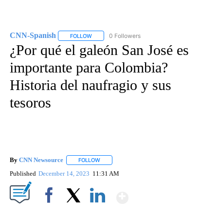
CNN-Spanish
0 Followers
FOLLOW
FOLLOW "CNN-SPANISH" TO RECEIVE NOTIFICA
¿Por qué el galeón San José es
importante para Colombia?
Historia del naufragio y sus
tesoros
By
CNN Newsource
FOLLOW
FOLLOW "" TO RECEIVE NOTIFICATIONS ABOU
Published
December 14, 2023
11:31 AM
Show More
Facebook
X
LinkedIn