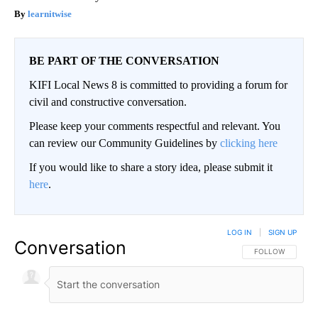
learnitwise
BE PART OF THE CONVERSATION
KIFI Local News 8 is committed to providing a forum for
civil and constructive conversation.
Please keep your comments respectful and relevant. You
can review our Community Guidelines by
clicking here
If you would like to share a story idea, please submit it
here
.
LOG IN
|
SIGN UP
Conversation
FOLLOW THIS CO
FOLLOW