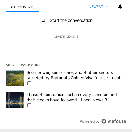
NEWEST
ALL COMMENTS
All Comments
Start the conversation
ADVERTISEMENT
ACTIVE CONVERSATIONS
The following is a list of the most commented articles in the last 7
A trending article titled "Solar power, senior care, and 4 other 
Solar power, senior care, and 4 other sectors
targeted by Portugal’s Golden Visa funds - Local
News 8
1
A trending article titled "These 4 companies cash in every summe
These 4 companies cash in every summer, and
their stocks have followed - Local News 8
1
Powered by