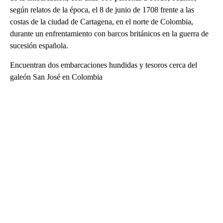
según relatos de la época, el 8 de junio de 1708 frente a las
costas de la ciudad de Cartagena, en el norte de Colombia,
durante un enfrentamiento con barcos británicos en la guerra de
sucesión española.
Encuentran dos embarcaciones hundidas y tesoros cerca del
galeón San José en Colombia
A
D
V
E
R
TI
S
E
M
E
N
T