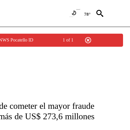
78°
 NWS Pocatello ID
1 of 1
FICATIONS ABOUT NEW PAGES ON "CNN-SPANISH".
de cometer el mayor fraude
or más de US$ 273,6 millones