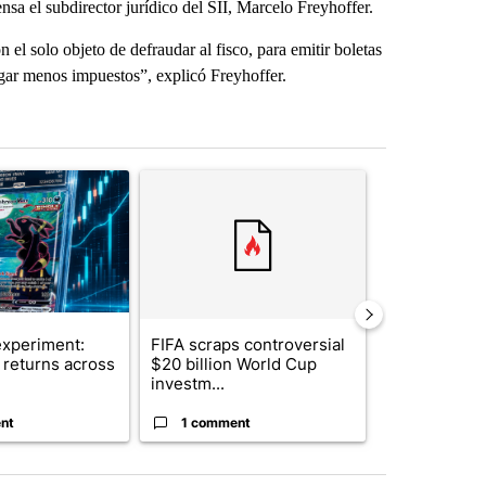
sa el subdirector jurídico del SII, Marcelo Freyhoffer.
el solo objeto de defraudar al fisco, para emitir boletas
agar menos impuestos”, explicó Freyhoffer.
st 7 days.
ticle titled "The $10K experiment: Comparing returns across crypto, 
A trending article titled "FIFA scraps controvers
A trending arti
xperiment:
FIFA scraps controversial
Solar power,
returns across
$20 billion World Cup
and 4 other 
investm...
targeted ...
nt
1 comment
1 commen