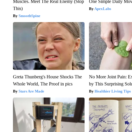
Muscles. Meet The Real Enemy (Stop
One Simple Daily Mo
This)
ApexLabs
SmoothSpine
Greta Thunberg's House Shocks The
No More Joint Pain: E
Whole World, The Proof in pics
by This Surprising Sol
Stars Are Made
Healthier Living Tips