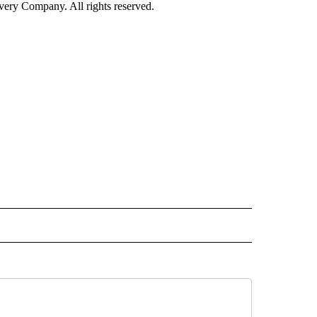
ry Company. All rights reserved.
ISH" TO RECEIVE NOTIFICATIONS ABOUT NEW PAGES ON "CNN-SPANISH".