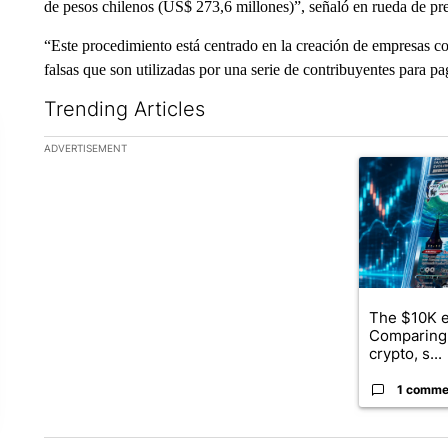
de pesos chilenos (US$ 273,6 millones)”, señaló en rueda de pren
“Este procedimiento está centrado en la creación de empresas con 
falsas que son utilizadas por una serie de contribuyentes para p
Trending Articles
The following is a list of the most commented articles in the la
ADVERTISEMENT
A trending ar
The $10K e
Comparing 
crypto, s...
1 comme