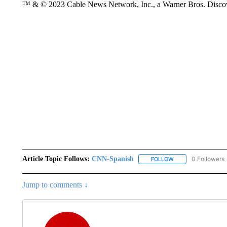
™ & © 2023 Cable News Network, Inc., a Warner Bros. Discove
Article Topic Follows:
CNN-Spanish
0 Followers
FOLLOW
FOLLOW "CNN-SPAN
Jump to comments ↓