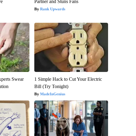
ve
Partner and Stuns Fans
Rank Upwards
xperts Swear
1 Simple Hack to Cut Your Electric
ution
Bill (Try Tonight)
MadeInGenius