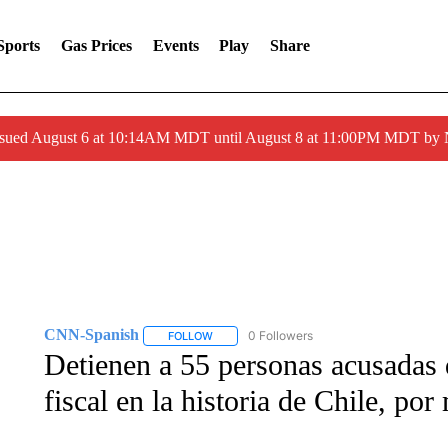
Sports
Gas Prices
Events
Play
Share
ssued August 6 at 10:14AM MDT until August 8 at 11:00PM MDT by
CNN-Spanish
0 Followers
FOLLOW
FOLLOW "CNN-SPANISH" TO RECEIVE NOTI
Detienen a 55 personas acusadas 
fiscal en la historia de Chile, p