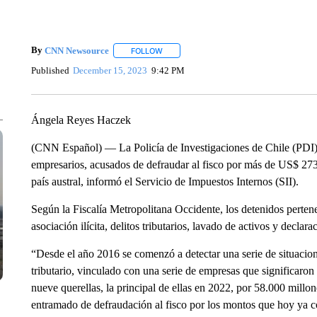
By
CNN Newsource
FOLLOW
FOLLOW "" TO RECEIVE NOTIFICATIONS 
Published
December 15, 2023
9:42 PM
Ángela Reyes Haczek
(CNN Español) — La Policía de Investigaciones de Chile (PDI) 
empresarios, acusados de defraudar al fisco por más de US$ 273,6
país austral, informó el Servicio de Impuestos Internos (SII).
Según la Fiscalía Metropolitana Occidente, los detenidos pertene
asociación ilícita, delitos tributarios, lavado de activos y declar
“Desde el año 2016 se comenzó a detectar una serie de situacio
tributario, vinculado con una serie de empresas que significaron
nueve querellas, la principal de ellas en 2022, por 58.000 millon
entramado de defraudación al fisco por los montos que hoy ya 