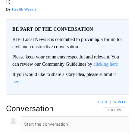
It)
Health Weekly
BE PART OF THE CONVERSATION
KIFI Local News 8 is committed to providing a forum for
civil and constructive conversation.
Please keep your comments respectful and relevant. You
can review our Community Guidelines by
clicking here
If you would like to share a story idea, please submit it
here
.
LOG IN
|
SIGN UP
Conversation
FOLLOW THIS CO
FOLLOW