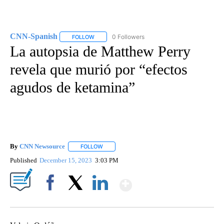
CNN-Spanish
0 Followers
FOLLOW
FOLLOW "CNN-SPANISH" TO RECEIVE NOTIFICA
La autopsia de Matthew Perry
revela que murió por “efectos
agudos de ketamina”
By
CNN Newsource
FOLLOW
FOLLOW "" TO RECEIVE NOTIFICATIONS ABOU
Published
December 15, 2023
3:03 PM
Show More
Facebook
X
LinkedIn