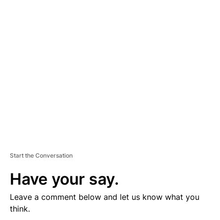
D
V
E
R
TI
S
E
M
E
N
T
Start the Conversation
Have your say.
Leave a comment below and let us know what you
think.