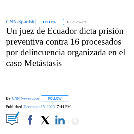
CNN-Spanish
0 Followers
FOLLOW
FOLLOW "CNN-SPANISH" TO RECEIVE NOTIFICA
Un juez de Ecuador dicta prisión
preventiva contra 16 procesados
por delincuencia organizada en el
caso Metástasis
By
CNN Newsource
FOLLOW
FOLLOW "" TO RECEIVE NOTIFICATIONS ABOU
Published
December 15, 2023
7:44 PM
Show More
Facebook
X
LinkedIn