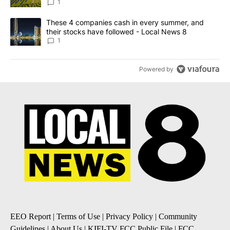
News 8
1
A trending article titled "These 4 companies cash in every summe
These 4 companies cash in every summer, and
their stocks have followed - Local News 8
1
Powered by
EEO Report
|
Terms of Use
|
Privacy Policy
|
Community
Guidelines
|
About Us
|
KIFI-TV FCC Public File
|
FCC