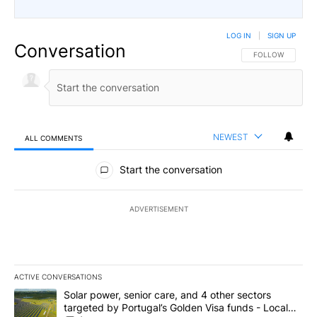
LOG IN
|
SIGN UP
Conversation
FOLLOW THIS CO
FOLLOW
NEWEST
ALL COMMENTS
All Comments
Start the conversation
ADVERTISEMENT
ACTIVE CONVERSATIONS
The following is a list of the most commented articles in the last 7
A trending article titled "Solar power, senior care, and 4 other 
Solar power, senior care, and 4 other sectors
targeted by Portugal’s Golden Visa funds - Local