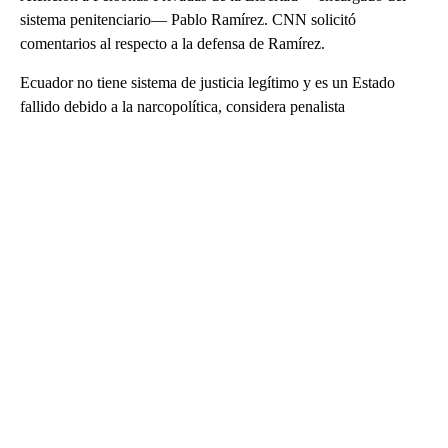
sistema penitenciario― Pablo Ramírez. CNN solicitó
comentarios al respecto a la defensa de Ramírez.
Ecuador no tiene sistema de justicia legítimo y es un Estado
fallido debido a la narcopolítica, considera penalista
A
D
V
E
R
TI
S
E
M
E
N
T