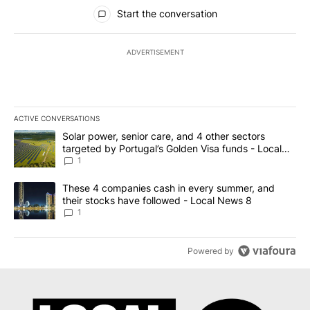
All Comments
Start the conversation
ADVERTISEMENT
ACTIVE CONVERSATIONS
The following is a list of the most commented articles in the last 7
A trending article titled "Solar power, senior care, and 4 other 
Solar power, senior care, and 4 other sectors
targeted by Portugal’s Golden Visa funds - Local
News 8
1
A trending article titled "These 4 companies cash in every summe
These 4 companies cash in every summer, and
their stocks have followed - Local News 8
1
Powered by