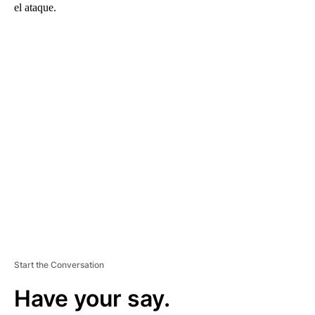
el ataque.
A
D
V
E
R
TI
S
E
M
E
N
T
Start the Conversation
Have your say.