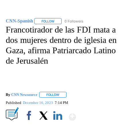
CNN-Spanish
0 Followers
FOLLOW
FOLLOW "CNN-SPANISH" TO RECEIVE NOTIFICA
Francotirador de las FDI mata a
dos mujeres dentro de iglesia en
Gaza, afirma Patriarcado Latino
de Jerusalén
By
CNN Newsource
FOLLOW
FOLLOW "" TO RECEIVE NOTIFICATIONS ABOU
Published
December 16, 2023
7:14 PM
Show More
Facebook
X
LinkedIn