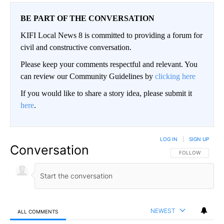
BE PART OF THE CONVERSATION
KIFI Local News 8 is committed to providing a forum for
civil and constructive conversation.
Please keep your comments respectful and relevant. You
can review our Community Guidelines by
clicking here
If you would like to share a story idea, please submit it
here
.
LOG IN
|
SIGN UP
Conversation
FOLLOW THIS CO
FOLLOW
NEWEST
ALL COMMENTS