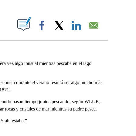
ABOUT NEW PAGES ON "".
Facebook
X
LinkedIn
Email
a vez algo inusual mientras pescaba en el lago
Wisconsin durante el verano resultó ser algo mucho más
 1871.
a menudo pasan tiempo juntos pescando, según WLUK,
rocas y cristales de mar mientras su padre pesca.
 ahí estaba.”