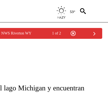
53°
by NWS Riverton WY
1 of 2
FICATIONS ABOUT NEW PAGES ON "CNN-SPANISH".
el lago Michigan y encuentran