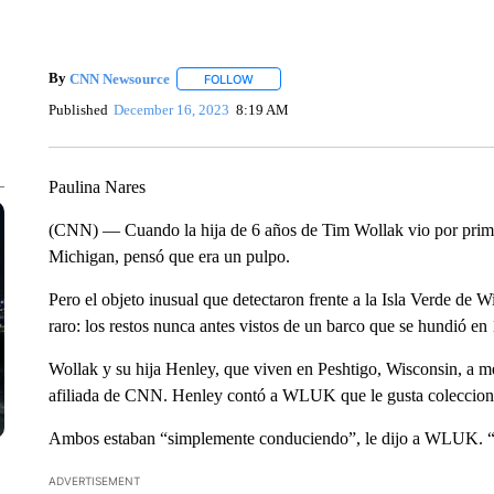
By
CNN Newsource
FOLLOW
FOLLOW "" TO RECEIVE NOTIFICATIONS 
Published
December 16, 2023
8:19 AM
Paulina Nares
(CNN) — Cuando la hija de 6 años de Tim Wollak vio por primer
Michigan, pensó que era un pulpo.
Pero el objeto inusual que detectaron frente a la Isla Verde de 
raro: los restos nunca antes vistos de un barco que se hundió en
Wollak y su hija Henley, que viven en Peshtigo, Wisconsin, 
afiliada de CNN. Henley contó a WLUK que le gusta coleccionar 
Ambos estaban “simplemente conduciendo”, le dijo a WLUK. “Y
ADVERTISEMENT