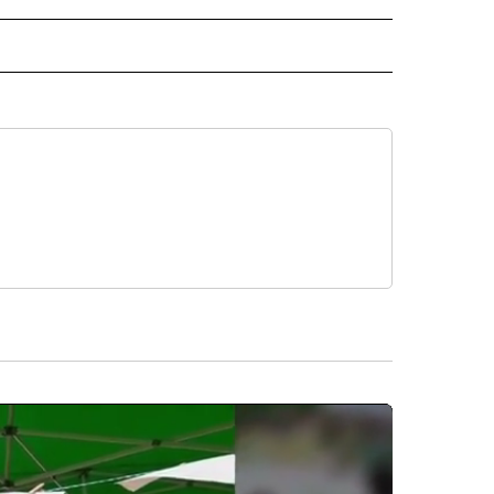
ISH" TO RECEIVE NOTIFICATIONS ABOUT NEW PAGES ON "CNN-SPANISH".