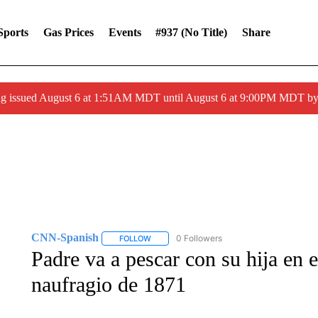
Sports
Gas Prices
Events
#937 (no Title)
Share
ng issued August 6 at 1:51AM MDT until August 6 at 9:00PM MDT 
CNN-Spanish
0 Followers
FOLLOW
FOLLOW "CNN-SPANISH" TO RECEIVE NOTI
Padre va a pescar con su hija en 
naufragio de 1871