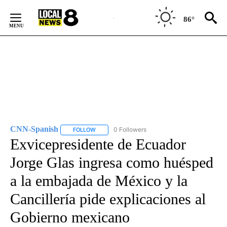
Skip
to
86°
Content
CNN-Spanish
0 Followers
FOLLOW
FOLLOW "CNN-SPANISH" TO RECEIVE NOTIFICA
Exvicepresidente de Ecuador
Jorge Glas ingresa como huésped
a la embajada de México y la
Cancillería pide explicaciones al
Gobierno mexicano