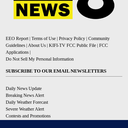
EEO Report
|
Terms of Use
|
Privacy Policy
|
Community
Guidelines
|
About Us
|
KIFI-TV FCC Public File
|
FCC
Applications
|
Do Not Sell My Personal Information
SUBSCRIBE TO OUR EMAIL NEWSLETTERS
Daily News Update
Breaking News Alert
Daily Weather Forecast
Severe Weather Alert
Contests and Promotions
DOWNLOAD OUR APPS