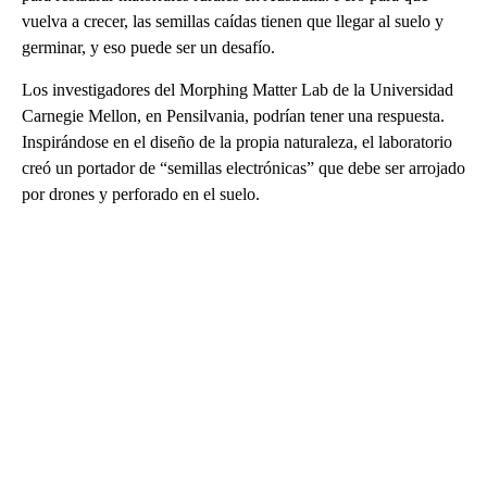
vuelva a crecer, las semillas caídas tienen que llegar al suelo y
germinar, y eso puede ser un desafío.
Los investigadores del Morphing Matter Lab de la Universidad
Carnegie Mellon, en Pensilvania, podrían tener una respuesta.
Inspirándose en el diseño de la propia naturaleza, el laboratorio
creó un portador de “semillas electrónicas” que debe ser arrojado
por drones y perforado en el suelo.
A
D
V
E
R
TI
S
E
M
E
N
T