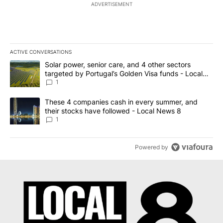
ADVERTISEMENT
ACTIVE CONVERSATIONS
The following is a list of the most commented articles in the last 7
A trending article titled "Solar power, senior care, and 4 other 
Solar power, senior care, and 4 other sectors
targeted by Portugal’s Golden Visa funds - Local
News 8
1
A trending article titled "These 4 companies cash in every summe
These 4 companies cash in every summer, and
their stocks have followed - Local News 8
1
Powered by