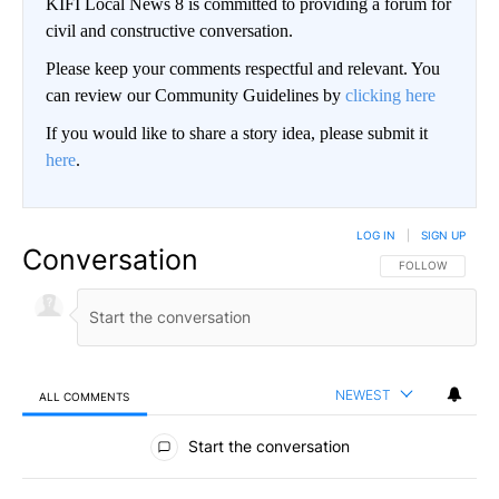
KIFI Local News 8 is committed to providing a forum for
civil and constructive conversation.
Please keep your comments respectful and relevant. You
can review our Community Guidelines by
clicking here
If you would like to share a story idea, please submit it
here
.
LOG IN
|
SIGN UP
Conversation
FOLLOW THIS CO
FOLLOW
NEWEST
ALL COMMENTS
All Comments
Start the conversation