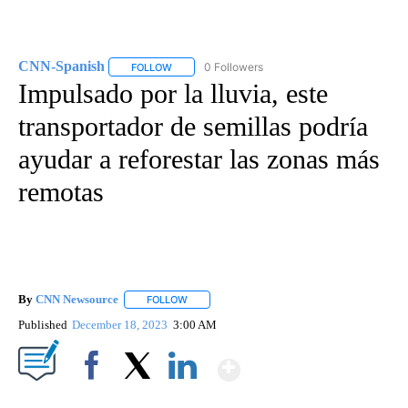
CNN-Spanish
0 Followers
FOLLOW
FOLLOW "CNN-SPANISH" TO RECEIVE NOTIFICA
Impulsado por la lluvia, este
transportador de semillas podría
ayudar a reforestar las zonas más
remotas
By
CNN Newsource
FOLLOW
FOLLOW "" TO RECEIVE NOTIFICATIONS ABOU
Published
December 18, 2023
3:00 AM
Show More
Facebook
X
LinkedIn