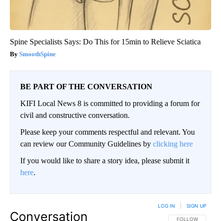
Spine Specialists Says: Do This for 15min to Relieve Sciatica
SmoothSpine
BE PART OF THE CONVERSATION
KIFI Local News 8 is committed to providing a forum for
civil and constructive conversation.
Please keep your comments respectful and relevant. You
can review our Community Guidelines by
clicking here
If you would like to share a story idea, please submit it
here
.
LOG IN
|
SIGN UP
Conversation
FOLLOW THIS CO
FOLLOW