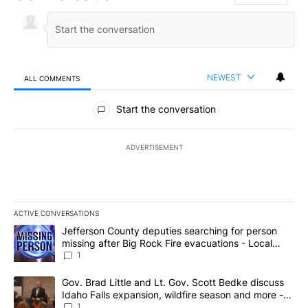
NEWEST
ALL COMMENTS
All Comments
Start the conversation
ADVERTISEMENT
ACTIVE CONVERSATIONS
The following is a list of the most commented articles in the last 7
A trending article titled "Jefferson County deputies searching fo
Jefferson County deputies searching for person
missing after Big Rock Fire evacuations - Local
News 8
1
A trending article titled "Gov. Brad Little and Lt. Gov. Scott Be
Gov. Brad Little and Lt. Gov. Scott Bedke discuss
Idaho Falls expansion, wildfire season and more -
Local News 8
1