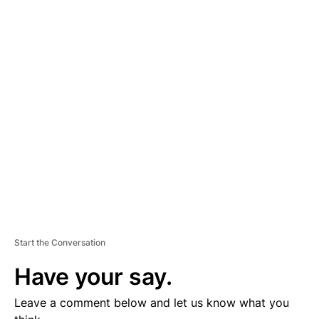
A
D
V
E
R
TI
S
E
M
E
N
T
Start the Conversation
Have your say.
Leave a comment below and let us know what you