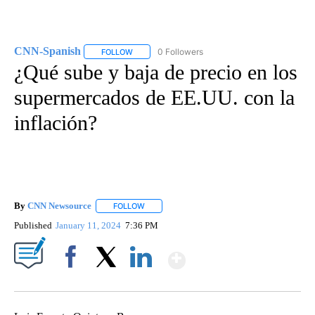
CNN-Spanish
0 Followers
FOLLOW
FOLLOW "CNN-SPANISH" TO RECEIVE NOTIFICA
¿Qué sube y baja de precio en los
supermercados de EE.UU. con la
inflación?
By
CNN Newsource
FOLLOW
FOLLOW "" TO RECEIVE NOTIFICATIONS ABOU
Published
January 11, 2024
7:36 PM
Show More
Facebook
X
LinkedIn