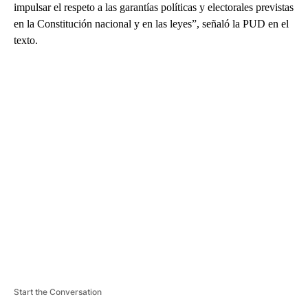
impulsar el respeto a las garantías políticas y electorales previstas
en la Constitución nacional y en las leyes”, señaló la PUD en el
texto.
A
D
V
E
R
TI
S
E
M
E
N
T
Start the Conversation