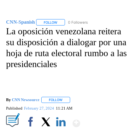
CNN-Spanish
0 Followers
FOLLOW
FOLLOW "CNN-SPANISH" TO RECEIVE NOTIFICA
La oposición venezolana reitera
su disposición a dialogar por una
hoja de ruta electoral rumbo a las
presidenciales
By
CNN Newsource
FOLLOW
FOLLOW "" TO RECEIVE NOTIFICATIONS ABOU
Published
February 27, 2024
11:21 AM
Show More
Facebook
X
LinkedIn