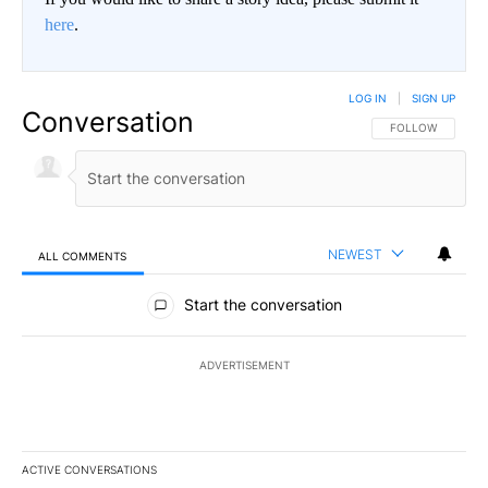
here
.
LOG IN
|
SIGN UP
Conversation
FOLLOW THIS CO
FOLLOW
NEWEST
ALL COMMENTS
All Comments
Start the conversation
ADVERTISEMENT
ACTIVE CONVERSATIONS
The following is a list of the most commented articles in the last 7