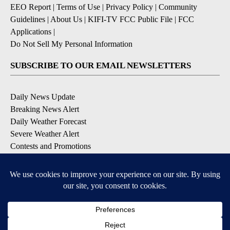
EEO Report
|
Terms of Use
|
Privacy Policy
|
Community
Guidelines
|
About Us
|
KIFI-TV FCC Public File
|
FCC
Applications
|
Do Not Sell My Personal Information
SUBSCRIBE TO OUR EMAIL NEWSLETTERS
Daily News Update
Breaking News Alert
Daily Weather Forecast
Severe Weather Alert
Contests and Promotions
DOWNLOAD OUR APPS
Available for iOS and Android