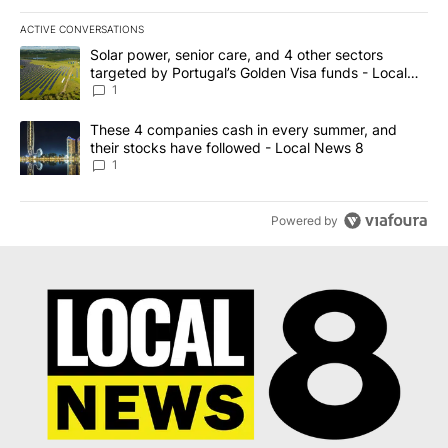
ACTIVE CONVERSATIONS
The following is a list of the most commented articles in the last 7
A trending article titled "Solar power, senior care, and 4 other 
Solar power, senior care, and 4 other sectors
targeted by Portugal’s Golden Visa funds - Local
News 8
1
A trending article titled "These 4 companies cash in every summe
These 4 companies cash in every summer, and
their stocks have followed - Local News 8
1
Powered by