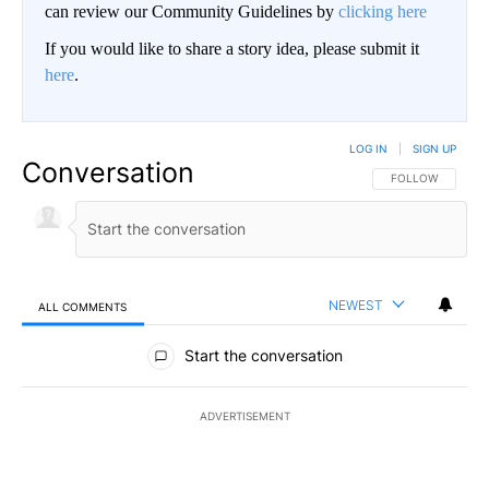
can review our Community Guidelines by
clicking here
If you would like to share a story idea, please submit it
here
.
LOG IN
|
SIGN UP
Conversation
FOLLOW THIS CO
FOLLOW
NEWEST
ALL COMMENTS
All Comments
Start the conversation
ADVERTISEMENT