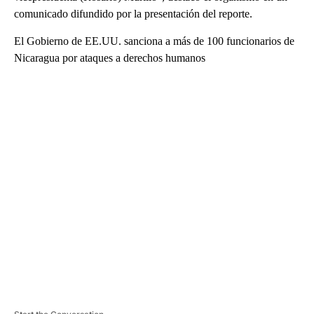
comunicado difundido por la presentación del reporte.
El Gobierno de EE.UU. sanciona a más de 100 funcionarios de
Nicaragua por ataques a derechos humanos
A
D
V
E
R
TI
S
E
M
E
N
T