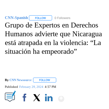
CNN-Spanish
0 Followers
FOLLOW
FOLLOW "CNN-SPANISH" TO RECEIVE NOTIFICA
Grupo de Expertos en Derechos
Humanos advierte que Nicaragua
está atrapada en la violencia: “La
situación ha empeorado”
By
CNN Newsource
FOLLOW
FOLLOW "" TO RECEIVE NOTIFICATIONS ABOU
Published
February 29, 2024
4:57 PM
Show More
Facebook
X
LinkedIn