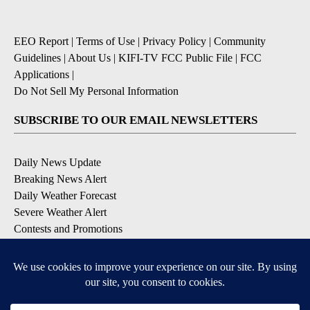
EEO Report
|
Terms of Use
|
Privacy Policy
|
Community
Guidelines
|
About Us
|
KIFI-TV FCC Public File
|
FCC
Applications
|
Do Not Sell My Personal Information
SUBSCRIBE TO OUR EMAIL NEWSLETTERS
Daily News Update
Breaking News Alert
Daily Weather Forecast
Severe Weather Alert
Contests and Promotions
DOWNLOAD OUR APPS
Available for iOS and Android