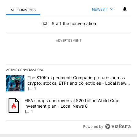
NEWEST
ALL COMMENTS
All Comments
Start the conversation
ADVERTISEMENT
ACTIVE CONVERSATIONS
The following is a list of the most commented articles in the last 7
A trending article titled "The $10K experiment: Comparing return
The $10K experiment: Comparing returns across
crypto, stocks, ETFs and collectibles - Local News
8
1
A trending article titled "FIFA scraps controversial $20 billion 
FIFA scraps controversial $20 billion World Cup
investment plan - Local News 8
1
Powered by