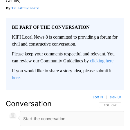
Genius)
Tri Lift Skincare
BE PART OF THE CONVERSATION
KIFI Local News 8 is committed to providing a forum for
civil and constructive conversation.
Please keep your comments respectful and relevant. You
can review our Community Guidelines by
clicking here
If you would like to share a story idea, please submit it
here
.
LOG IN
|
SIGN UP
Conversation
FOLLOW THIS CO
FOLLOW