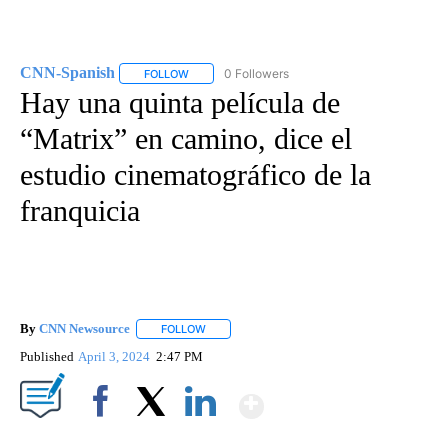
CNN-Spanish
0 Followers
FOLLOW
FOLLOW "CNN-SPANISH" TO RECEIVE NOTIFICA
Hay una quinta película de
“Matrix” en camino, dice el
estudio cinematográfico de la
franquicia
By
CNN Newsource
FOLLOW
FOLLOW "" TO RECEIVE NOTIFICATIONS ABOU
Published
April 3, 2024
2:47 PM
Show More
Facebook
X
LinkedIn