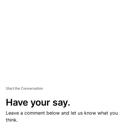
V
E
R
TI
S
E
M
E
N
T
Start the Conversation
Have your say.
Leave a comment below and let us know what you
think.