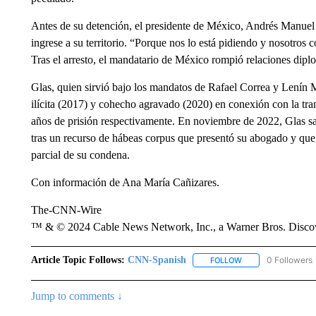
Antes de su detención, el presidente de México, Andrés Manuel
ingrese a su territorio. “Porque nos lo está pidiendo y nosotro
Tras el arresto, el mandatario de México rompió relaciones dipl
Glas, quien sirvió bajo los mandatos de Rafael Correa y Lenín 
ilícita (2017) y cohecho agravado (2020) en conexión con la tra
años de prisión respectivamente. En noviembre de 2022, Glas sa
tras un recurso de hábeas corpus que presentó su abogado y que 
parcial de su condena.
Con información de Ana María Cañizares.
The-CNN-Wire
™ & © 2024 Cable News Network, Inc., a Warner Bros. Discove
Article Topic Follows:
CNN-Spanish
0 Followers
FOLLOW
FOLLOW "CNN-SPAN
Jump to comments ↓