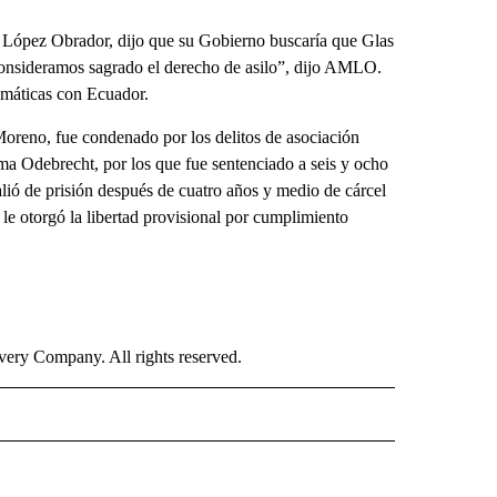
 López Obrador, dijo que su Gobierno buscaría que Glas
s consideramos sagrado el derecho de asilo”, dijo AMLO.
omáticas con Ecuador.
Moreno, fue condenado por los delitos de asociación
ma Odebrecht, por los que fue sentenciado a seis y ocho
lió de prisión después de cuatro años y medio de cárcel
le otorgó la libertad provisional por cumplimiento
ry Company. All rights reserved.
ISH" TO RECEIVE NOTIFICATIONS ABOUT NEW PAGES ON "CNN-SPANISH".