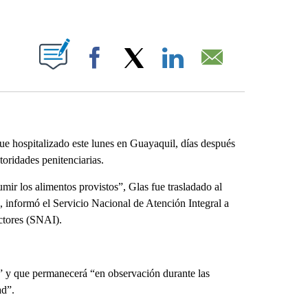
ABOUT NEW PAGES ON "".
Facebook
X
LinkedIn
Email
e hospitalizado este lunes en Guayaquil, días después
oridades penitenciarias.
ir los alimentos provistos”, Glas fue trasladado al
 informó el Servicio Nacional de Atención Integral a
actores (SNAI).
e” y que permanecerá “en observación durante las
ad”.