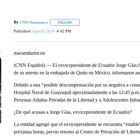
By
CNN Newsource
FOLLOW
FOLLOW "" TO RECEIVE NOTIFICATIONS 
Published
April 8, 2024
4:42 PM
macamilarincon
(CNN Español) –– El exvicepresidente de Ecuador Jorge Glas fu
de su arresto en la embajada de Quito en México, informaron aut
Debido a una “posible descompensación por su negativa a consum
Hospital Naval de Guayaquil aproximadamente a las 12:45 p.m.,
Personas Adultas Privadas de la Libertad y a Adolescentes Infr
¿De qué acusan a Jorge Glas, exvicepresidente de Ecuador?
La entidad agregó que el exvicepresidente se encuentra “establ
próximas horas, previo retorno al Centro de Privación de Libert