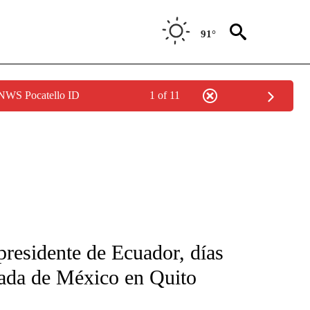
91°
 NWS Pocatello ID
1 of 11
FICATIONS ABOUT NEW PAGES ON "CNN-SPANISH".
presidente de Ecuador, días
jada de México en Quito