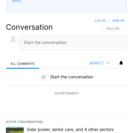
here
.
LOG IN
|
SIGN UP
Conversation
FOLLOW THIS CO
FOLLOW
NEWEST
ALL COMMENTS
All Comments
Start the conversation
ADVERTISEMENT
ACTIVE CONVERSATIONS
The following is a list of the most commented articles in the last 7
A trending article titled "Solar power, senior care, and 4 other 
Solar power, senior care, and 4 other sectors