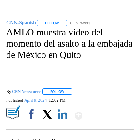
CNN-Spanish
0 Followers
FOLLOW
FOLLOW "CNN-SPANISH" TO RECEIVE NOTIFICA
AMLO muestra video del
momento del asalto a la embajada
de México en Quito
By
CNN Newsource
FOLLOW
FOLLOW "" TO RECEIVE NOTIFICATIONS ABOU
Published
April 9, 2024
12:02 PM
Show More
Facebook
X
LinkedIn