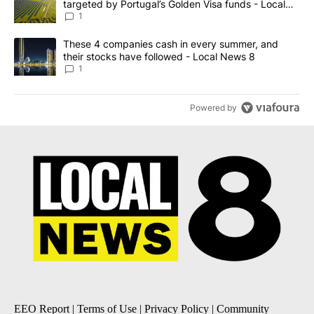
targeted by Portugal’s Golden Visa funds - Local
News 8
1
A trending article titled "These 4 companies cash in every summe
These 4 companies cash in every summer, and
their stocks have followed - Local News 8
1
Powered by
EEO Report
|
Terms of Use
|
Privacy Policy
|
Community