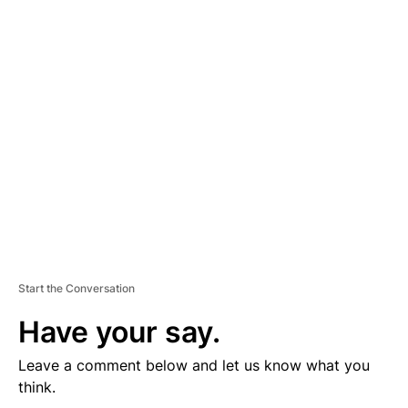
D
V
E
R
TI
S
E
M
E
N
T
Start the Conversation
Have your say.
Leave a comment below and let us know what you
think.