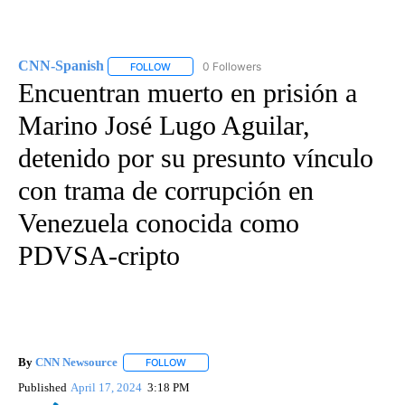
CNN-Spanish
0 Followers
FOLLOW
FOLLOW "CNN-SPANISH" TO RECEIVE NOTIFICA
Encuentran muerto en prisión a
Marino José Lugo Aguilar,
detenido por su presunto vínculo
con trama de corrupción en
Venezuela conocida como
PDVSA-cripto
By
CNN Newsource
FOLLOW
FOLLOW "" TO RECEIVE NOTIFICATIONS ABOU
Published
April 17, 2024
3:18 PM