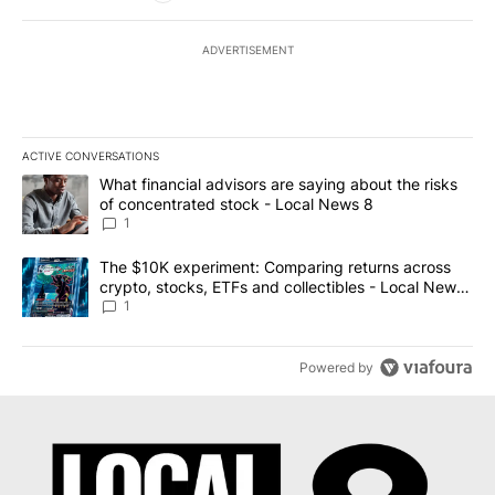
ADVERTISEMENT
ACTIVE CONVERSATIONS
The following is a list of the most commented articles in the last 7
A trending article titled "What financial advisors are saying abo
What financial advisors are saying about the risks
of concentrated stock - Local News 8
1
A trending article titled "The $10K experiment: Comparing return
The $10K experiment: Comparing returns across
crypto, stocks, ETFs and collectibles - Local News
8
1
Powered by