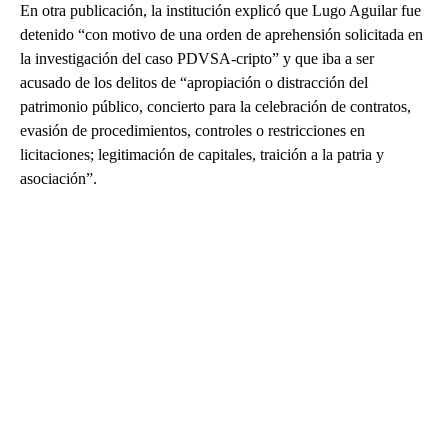
En otra publicación, la institución explicó que Lugo Aguilar fue
detenido “con motivo de una orden de aprehensión solicitada en
la investigación del caso PDVSA-cripto” y que iba a ser
acusado de los delitos de “apropiación o distracción del
patrimonio público, concierto para la celebración de contratos,
evasión de procedimientos, controles o restricciones en
licitaciones; legitimación de capitales, traición a la patria y
asociación”.
A
D
V
E
R
TI
S
E
M
E
N
T