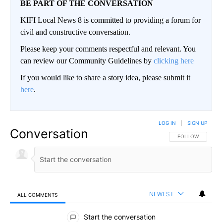
BE PART OF THE CONVERSATION
KIFI Local News 8 is committed to providing a forum for
civil and constructive conversation.
Please keep your comments respectful and relevant. You
can review our Community Guidelines by
clicking here
If you would like to share a story idea, please submit it
here
.
LOG IN
|
SIGN UP
Conversation
FOLLOW THIS CO
FOLLOW
NEWEST
ALL COMMENTS
All Comments
Start the conversation