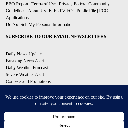
EEO Report
|
Terms of Use
|
Privacy Policy
|
Community
Guidelines
|
About Us
|
KIFI-TV FCC Public File
|
FCC
Applications
|
Do Not Sell My Personal Information
SUBSCRIBE TO OUR EMAIL NEWSLETTERS
Daily News Update
Breaking News Alert
Daily Weather Forecast
Severe Weather Alert
Contests and Promotions
DOWNLOAD OUR APPS
Available for iOS and Android