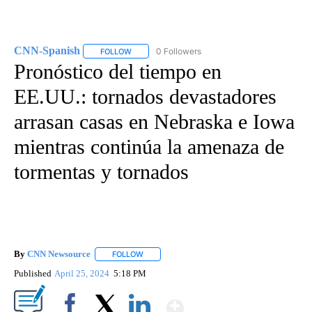
CNN-Spanish
0 Followers
FOLLOW
FOLLOW "CNN-SPANISH" TO RECEIVE NOTIFICA
Pronóstico del tiempo en
EE.UU.: tornados devastadores
arrasan casas en Nebraska e Iowa
mientras continúa la amenaza de
tormentas y tornados
By
CNN Newsource
FOLLOW
FOLLOW "" TO RECEIVE NOTIFICATIONS ABOU
Published
April 25, 2024
5:18 PM
Show More