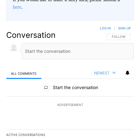
here
.
LOG IN
|
SIGN UP
Conversation
FOLLOW THIS CO
FOLLOW
NEWEST
ALL COMMENTS
All Comments
Start the conversation
ADVERTISEMENT
ACTIVE CONVERSATIONS
The following is a list of the most commented articles in the last 7