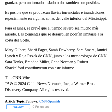
granizo, pero un tornado aislado o dos también son posibles.
Es posible que se produzcan lluvias torrenciales e inundaciones,
especialmente en algunas zonas del valle inferior del Mississippi.
Para el lunes, se prevé que el tiempo severo sea mucho más
aislado. Las tormentas que se desarrollen podrían limitarse a la
costa del Golfo.
Mary Gilbert, Sharif Paget, Sarah Dewberry, Sara Smart , Jamiel
Lynch y Raja Rezek de CNN, junto a los meteorólogos de CNN
Sara Tonks, Brandon Miller, Gene Norman y Robert
Shackelford contribuyeron con este informe.
The-CNN-Wire
™ & © 2024 Cable News Network, Inc., a Warner Bros.
Discovery Company. All rights reserved.
Article Topic Follows:
CNN-Spanish
0 Followers
FOLLOW
FOLLOW "CNN-SPANISH" TO RECEIVE NOTIFICATIONS ABOUT NEW