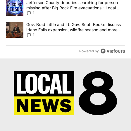
A trending article titled "Jefferson County deputies searching fo
Jefferson County deputies searching for person
missing after Big Rock Fire evacuations - Local
News 8
1
A trending article titled "Gov. Brad Little and Lt. Gov. Scott Be
Gov. Brad Little and Lt. Gov. Scott Bedke discuss
Idaho Falls expansion, wildfire season and more -
Local News 8
1
Powered by