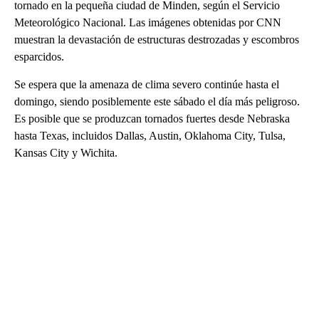
tornado en la pequeña ciudad de Minden, según el Servicio
Meteorológico Nacional. Las imágenes obtenidas por CNN
muestran la devastación de estructuras destrozadas y escombros
esparcidos.
Se espera que la amenaza de clima severo continúe hasta el
domingo, siendo posiblemente este sábado el día más peligroso.
Es posible que se produzcan tornados fuertes desde Nebraska
hasta Texas, incluidos Dallas, Austin, Oklahoma City, Tulsa,
Kansas City y Wichita.
A
D
V
E
R
TI
S
E
M
E
N
T