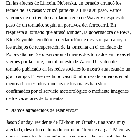
En las afueras de Lincoln, Nebraska, un tornado arrancó los
techos de las casas y cruzó parte de la I-80 a su paso. Varios
vagones de un tren descarrilaron cerca de Waverly después del
paso de un tornado, según un portavoz del ferrocarril. En
respuesta al tornado que arrasó Minden, la gobernadora de Iowa,
Kim Reynolds, emitió una declaración de desastre para apoyar
los trabajos de recuperación de la tormenta en el condado de
Pottawattamie. Se observaron al menos dos tornados en Texas el
viernes por la tarde, uno al noreste de Waco. Un video del
tornado publicado en las redes sociales lo mostró atravesando un
gran campo. El viernes hubo casi 80 informes de tornados en al
menos cinco estados, muchos de los cuales han sido
confirmados por el servicio meteorológico o mediante imágenes
de los cazadores de tormentas.
“Estamos agradecidos de estar vivos”
Jason Sunday, residente de Elkhorn en Omaha, una zona muy
afectada, describió el tornado como un “tren de carga”. Mientras
que se acercaba, buscó refugio en su casa, a la que acababa de