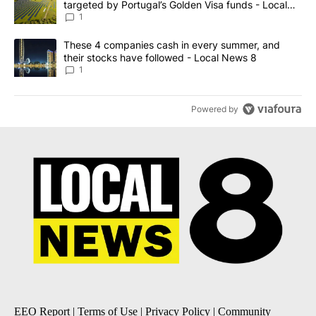
targeted by Portugal’s Golden Visa funds - Local
News 8
1
A trending article titled "These 4 companies cash in every summe
These 4 companies cash in every summer, and
their stocks have followed - Local News 8
1
Powered by
EEO Report
|
Terms of Use
|
Privacy Policy
|
Community