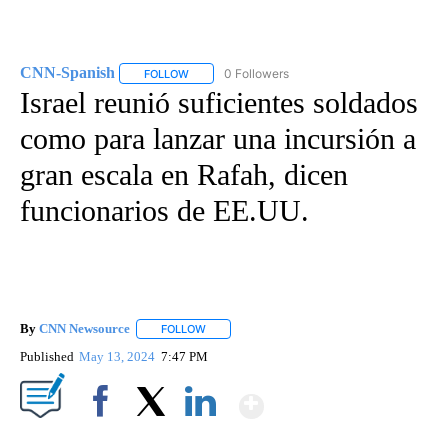
CNN-Spanish
0 Followers
FOLLOW
FOLLOW "CNN-SPANISH" TO RECEIVE NOTIFICA
Israel reunió suficientes soldados
como para lanzar una incursión a
gran escala en Rafah, dicen
funcionarios de EE.UU.
By
CNN Newsource
FOLLOW
FOLLOW "" TO RECEIVE NOTIFICATIONS ABOU
Published
May 13, 2024
7:47 PM
Show More
Facebook
X
LinkedIn