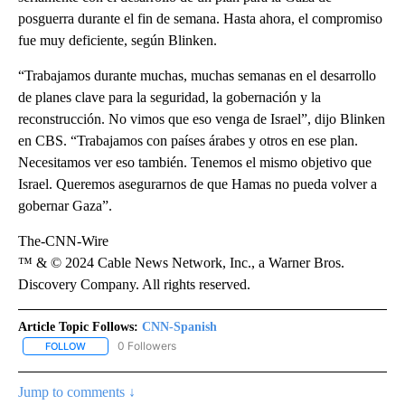
posguerra durante el fin de semana. Hasta ahora, el compromiso
fue muy deficiente, según Blinken.
“Trabajamos durante muchas, muchas semanas en el desarrollo
de planes clave para la seguridad, la gobernación y la
reconstrucción. No vimos que eso venga de Israel”, dijo Blinken
en CBS. “Trabajamos con países árabes y otros en ese plan.
Necesitamos ver eso también. Tenemos el mismo objetivo que
Israel. Queremos asegurarnos de que Hamas no pueda volver a
gobernar Gaza”.
The-CNN-Wire
™ & © 2024 Cable News Network, Inc., a Warner Bros.
Discovery Company. All rights reserved.
Article Topic Follows:
CNN-Spanish
0 Followers
FOLLOW
FOLLOW "CNN-SPANISH" TO RECEIVE NOTIFICATIONS ABOUT NEW
Jump to comments ↓