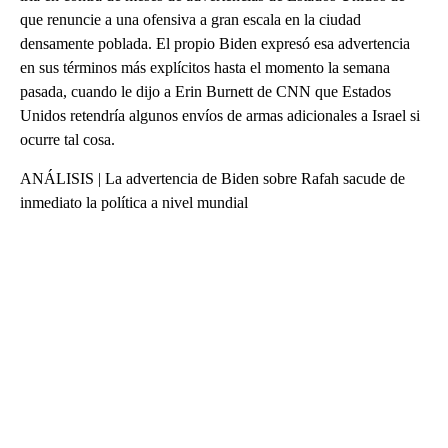
que renuncie a una ofensiva a gran escala en la ciudad
densamente poblada. El propio Biden expresó esa advertencia
en sus términos más explícitos hasta el momento la semana
pasada, cuando le dijo a Erin Burnett de CNN que Estados
Unidos retendría algunos envíos de armas adicionales a Israel si
ocurre tal cosa.
ANÁLISIS | La advertencia de Biden sobre Rafah sacude de
inmediato la política a nivel mundial
A
D
V
E
R
TI
S
E
M
E
N
T