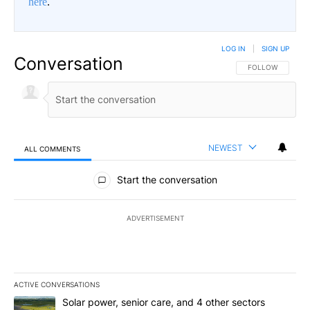
here
.
LOG IN
|
SIGN UP
Conversation
FOLLOW THIS CO
FOLLOW
NEWEST
ALL COMMENTS
All Comments
Start the conversation
ADVERTISEMENT
ACTIVE CONVERSATIONS
The following is a list of the most commented articles in the last 7
A trending article titled "Solar power, senior care, and 4 other 
Solar power, senior care, and 4 other sectors