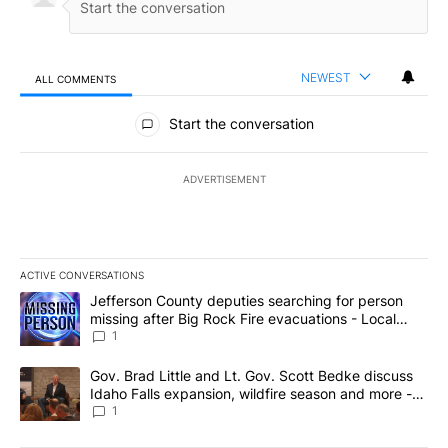
NEWEST
ALL COMMENTS
All Comments
Start the conversation
ADVERTISEMENT
ACTIVE CONVERSATIONS
The following is a list of the most commented articles in the last 7
A trending article titled "Jefferson County deputies searching fo
Jefferson County deputies searching for person
missing after Big Rock Fire evacuations - Local
News 8
1
A trending article titled "Gov. Brad Little and Lt. Gov. Scott Be
Gov. Brad Little and Lt. Gov. Scott Bedke discuss
Idaho Falls expansion, wildfire season and more -
Local News 8
1