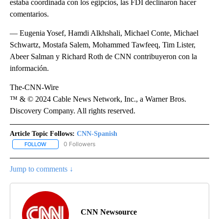
estaba coordinada con los egipcios, las FDI declinaron hacer
comentarios.
— Eugenia Yosef, Hamdi Alkhshali, Michael Conte, Michael
Schwartz, Mostafa Salem, Mohammed Tawfeeq, Tim Lister,
Abeer Salman y Richard Roth de CNN contribuyeron con la
información.
The-CNN-Wire
™ & © 2024 Cable News Network, Inc., a Warner Bros.
Discovery Company. All rights reserved.
Article Topic Follows:
CNN-Spanish
0 Followers
FOLLOW
FOLLOW "CNN-SPANISH" TO RECEIVE NOTIFICATIONS ABOUT NEW
Jump to comments ↓
CNN Newsource