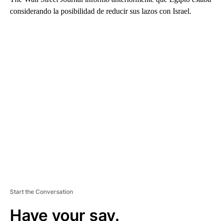
considerando la posibilidad de reducir sus lazos con Israel.
A
D
V
E
R
TI
S
E
M
E
N
T
Start the Conversation
Have your say.