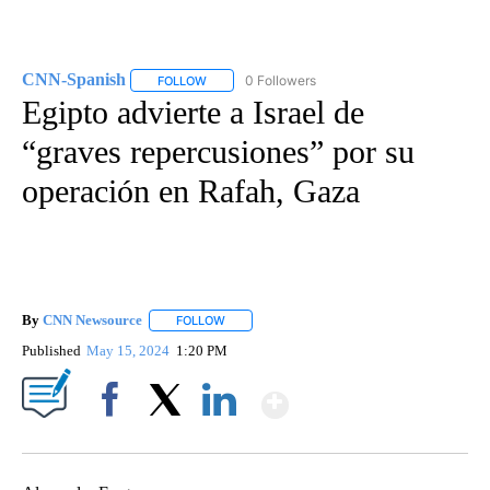
CNN-Spanish
0 Followers
FOLLOW
FOLLOW "CNN-SPANISH" TO RECEIVE NOTIFICA
Egipto advierte a Israel de
“graves repercusiones” por su
operación en Rafah, Gaza
By
CNN Newsource
FOLLOW
FOLLOW "" TO RECEIVE NOTIFICATIONS ABOU
Published
May 15, 2024
1:20 PM
Show More
Facebook
X
LinkedIn