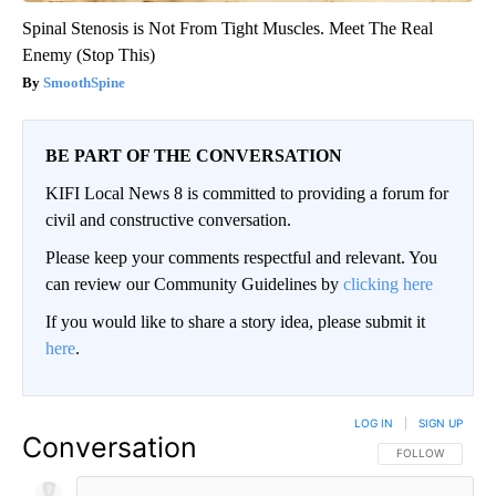
Spinal Stenosis is Not From Tight Muscles. Meet The Real
Enemy (Stop This)
SmoothSpine
BE PART OF THE CONVERSATION
KIFI Local News 8 is committed to providing a forum for
civil and constructive conversation.
Please keep your comments respectful and relevant. You
can review our Community Guidelines by
clicking here
If you would like to share a story idea, please submit it
here
.
LOG IN
|
SIGN UP
Conversation
FOLLOW THIS CO
FOLLOW