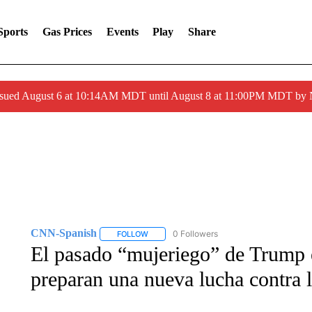
Sports
Gas Prices
Events
Play
Share
ssued August 6 at 10:14AM MDT until August 8 at 11:00PM MDT by
CNN-Spanish
0 Followers
FOLLOW
FOLLOW "CNN-SPANISH" TO RECEIVE NOTI
El pasado “mujeriego” de Trump e
preparan una nueva lucha contra 