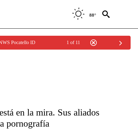
88°
 NWS Pocatello ID
1 of 11
FICATIONS ABOUT NEW PAGES ON "CNN-SPANISH".
stá en la mira. Sus aliados
la pornografía