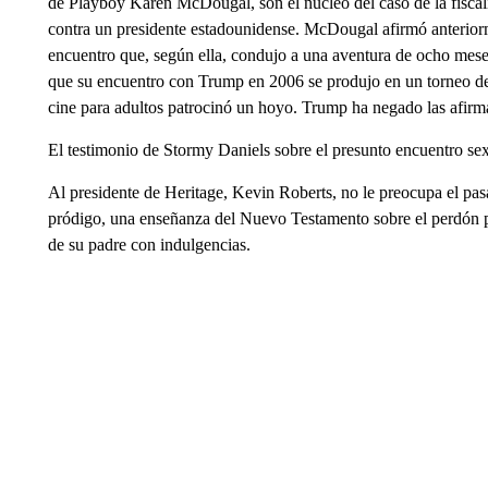
de Playboy Karen McDougal, son el núcleo del caso de la fiscal
contra un presidente estadounidense. McDougal afirmó anterio
encuentro que, según ella, condujo a una aventura de ocho mese
que su encuentro con Trump en 2006 se produjo en un torneo d
cine para adultos patrocinó un hoyo. Trump ha negado las afirm
El testimonio de Stormy Daniels sobre el presunto encuentro s
Al presidente de Heritage, Kevin Roberts, no le preocupa el pa
pródigo, una enseñanza del Nuevo Testamento sobre el perdón p
de su padre con indulgencias.