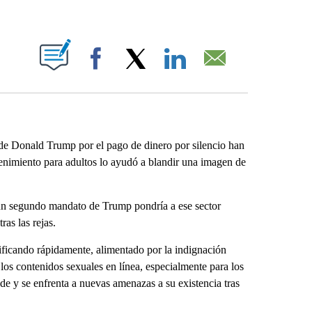
ABOUT NEW PAGES ON "".
Facebook
X
LinkedIn
Email
 de Donald Trump por el pago de dinero por silencio han
tenimiento para adultos lo ayudó a blandir una imagen de
, un segundo mandato de Trump pondría a ese sector
ras las rejas.
sificando rápidamente, alimentado por la indignación
 los contenidos sexuales en línea, especialmente para los
de y se enfrenta a nuevas amenazas a su existencia tras