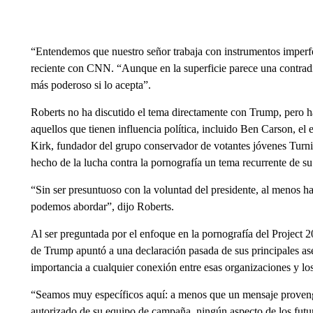
“Entendemos que nuestro señor trabaja con instrumentos imperfec
reciente con CNN. “Aunque en la superficie parece una contradi
más poderoso si lo acepta”.
Roberts no ha discutido el tema directamente con Trump, pero h
aquellos que tienen influencia política, incluido Ben Carson, el
Kirk, fundador del grupo conservador de votantes jóvenes Turn
hecho de la lucha contra la pornografía un tema recurrente de su
“Sin ser presuntuoso con la voluntad del presidente, al menos h
podemos abordar”, dijo Roberts.
Al ser preguntada por el enfoque en la pornografía del Project 
de Trump apuntó a una declaración pasada de sus principales ase
importancia a cualquier conexión entre esas organizaciones y l
“Seamos muy específicos aquí: a menos que un mensaje proven
autorizado de su equipo de campaña, ningún aspecto de los futur