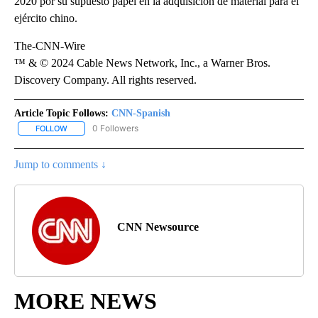
2020 por su supuesto papel en la adquisición de material para el
ejército chino.
The-CNN-Wire
™ & © 2024 Cable News Network, Inc., a Warner Bros.
Discovery Company. All rights reserved.
Article Topic Follows:
CNN-Spanish
0 Followers
FOLLOW
FOLLOW "CNN-SPANISH" TO RECEIVE NOTIFICATIONS ABOUT NEW
Jump to comments ↓
CNN Newsource
MORE NEWS