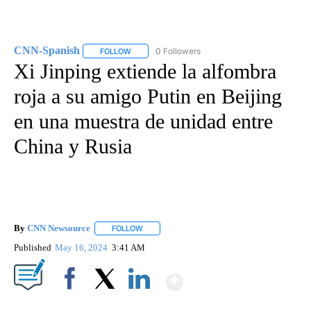
CNN-Spanish
0 Followers
FOLLOW
FOLLOW "CNN-SPANISH" TO RECEIVE NOTIFICA
Xi Jinping extiende la alfombra
roja a su amigo Putin en Beijing
en una muestra de unidad entre
China y Rusia
By
CNN Newsource
FOLLOW
FOLLOW "" TO RECEIVE NOTIFICATIONS ABOU
Published
May 16, 2024
3:41 AM
Show More
Facebook
X
LinkedIn