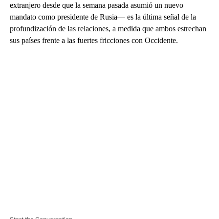
extranjero desde que la semana pasada asumió un nuevo
mandato como presidente de Rusia— es la última señal de la
profundización de las relaciones, a medida que ambos estrechan
sus países frente a las fuertes fricciones con Occidente.
A
D
V
E
R
TI
S
E
M
E
N
T