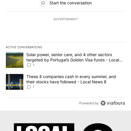
Start the conversation
ADVERTISEMENT
ACTIVE CONVERSATIONS
The following is a list of the most commented articles in the last 7
A trending article titled "Solar power, senior care, and 4 other 
Solar power, senior care, and 4 other sectors
targeted by Portugal’s Golden Visa funds - Local
News 8
1
A trending article titled "These 4 companies cash in every summe
These 4 companies cash in every summer, and
their stocks have followed - Local News 8
1
Powered by