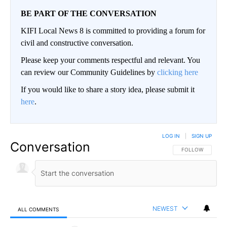
BE PART OF THE CONVERSATION
KIFI Local News 8 is committed to providing a forum for
civil and constructive conversation.
Please keep your comments respectful and relevant. You
can review our Community Guidelines by
clicking here
If you would like to share a story idea, please submit it
here
.
LOG IN
|
SIGN UP
Conversation
FOLLOW THIS CO
FOLLOW
NEWEST
ALL COMMENTS
All Comments