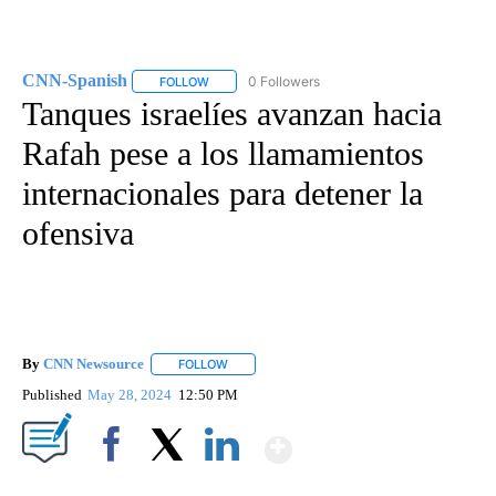
CNN-Spanish
0 Followers
FOLLOW
FOLLOW "CNN-SPANISH" TO RECEIVE NOTIFICA
Tanques israelíes avanzan hacia
Rafah pese a los llamamientos
internacionales para detener la
ofensiva
By
CNN Newsource
FOLLOW
FOLLOW "" TO RECEIVE NOTIFICATIONS ABOU
Published
May 28, 2024
12:50 PM
Show More
Facebook
X
LinkedIn