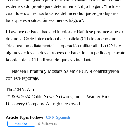
es demasiado pronto para determinarla”, dijo Hagari. “Incluso
cuando encontremos la causa del incendio que se produjo no
hará que esta situación sea menos trágica”.
El avance de Israel hacia el interior de Rafah se produce a pesar
de que la Corte Internacional de Justicia (CIJ) le ordenó que
“detenga inmediatamente” su operación militar allí. La ONU y
algunos de los aliados europeos de Israel le han pedido que acate
la orden de la CIJ, afirmando que es vinculante.
— Nadeen Ebrahim y Mostafa Salem de CNN contribuyeron
con este reportaje.
The-CNN-Wire
™ & © 2024 Cable News Network, Inc., a Warner Bros.
Discovery Company. All rights reserved.
Article Topic Follows:
CNN-Spanish
0 Followers
FOLLOW
FOLLOW "CNN-SPANISH" TO RECEIVE NOTIFICATIONS ABOUT NEW