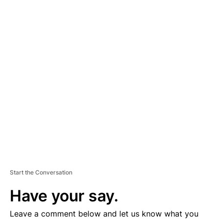
A
D
V
E
R
TI
S
E
M
E
N
T
Start the Conversation
Have your say.
Leave a comment below and let us know what you