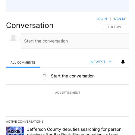
LOG IN
|
SIGN UP
Conversation
FOLLOW THIS CO
FOLLOW
NEWEST
ALL COMMENTS
All Comments
Start the conversation
ADVERTISEMENT
ACTIVE CONVERSATIONS
The following is a list of the most commented articles in the last 7
A trending article titled "Jefferson County deputies searching fo
Jefferson County deputies searching for person
missing after Big Rock Fire evacuations - Local