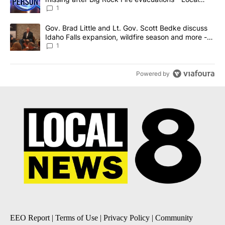
News 8
1
A trending article titled "Gov. Brad Little and Lt. Gov. Scott Be
Gov. Brad Little and Lt. Gov. Scott Bedke discuss
Idaho Falls expansion, wildfire season and more -
Local News 8
1
Powered by
EEO Report
|
Terms of Use
|
Privacy Policy
|
Community