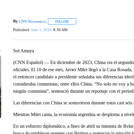
By
CNN Newsource
FOLLOW
FOLLOW "" TO RECEIVE NOTIFICATIONS 
Published
June 1, 2024
8:30 AM
Sol Amaya
(CNN Español) — En diciembre de 2023, China era el segundo s
oficiales. El 10 de ese mes, Javier Milei llegó a la Casa Rosada
el entonces candidato a presidente señalaba sus diferencias ide
consideraba comunistas, entre ellos China. “No solo no voy a h
ningún comunista”, sentenció durante un reportaje con el perio
Las diferencias con China se sostuvieron durante estos casi seis
Mientras Milei canta, la economía argentina se desploma a nive
En un esfuerzo diplomático, a fines de abril su ministra de Rel
busca de establecer puentes con Beijing y potenciar la relación bi