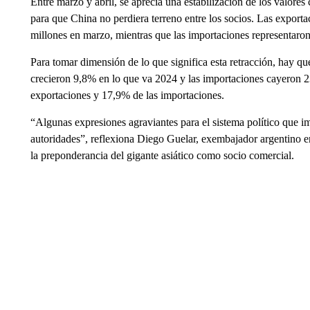
Entre marzo y abril, se aprecia una estabilización de los valores
para que China no perdiera terreno entre los socios. Las export
millones en marzo, mientras que las importaciones representaro
Para tomar dimensión de lo que significa esta retracción, hay qu
crecieron 9,8% en lo que va 2024 y las importaciones cayeron 2
exportaciones y 17,9% de las importaciones.
“Algunas expresiones agraviantes para el sistema político que i
autoridades”, reflexiona Diego Guelar, exembajador argentino en
la preponderancia del gigante asiático como socio comercial.