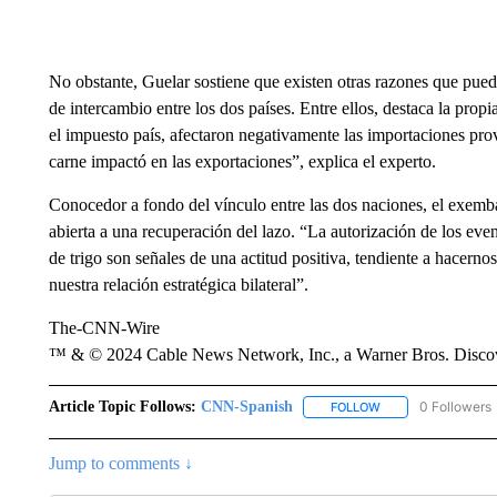
No obstante, Guelar sostiene que existen otras razones que pued
de intercambio entre los dos países. Entre ellos, destaca la prop
el impuesto país, afectaron negativamente las importaciones pro
carne impactó en las exportaciones”, explica el experto.
Conocedor a fondo del vínculo entre las dos naciones, el exemba
abierta a una recuperación del lazo. “La autorización de los eve
de trigo son señales de una actitud positiva, tendiente a hacern
nuestra relación estratégica bilateral”.
The-CNN-Wire
™ & © 2024 Cable News Network, Inc., a Warner Bros. Discove
Article Topic Follows:
CNN-Spanish
0 Followers
FOLLOW
FOLLOW "CNN-SPAN
Jump to comments ↓