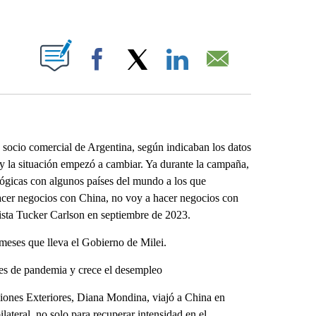
ABOUT NEW PAGES ON "".
Facebook
X
LinkedIn
Email
ocio comercial de Argentina, según indicaban los datos
, y la situación empezó a cambiar. Ya durante la campaña,
ológicas con algunos países del mundo a los que
acer negocios con China, no voy a hacer negocios con
dista Tucker Carlson en septiembre de 2023.
 meses que lleva el Gobierno de Milei.
les de pandemia y crece el desempleo
aciones Exteriores, Diana Mondina, viajó a China en
lateral, no solo para recuperar intensidad en el