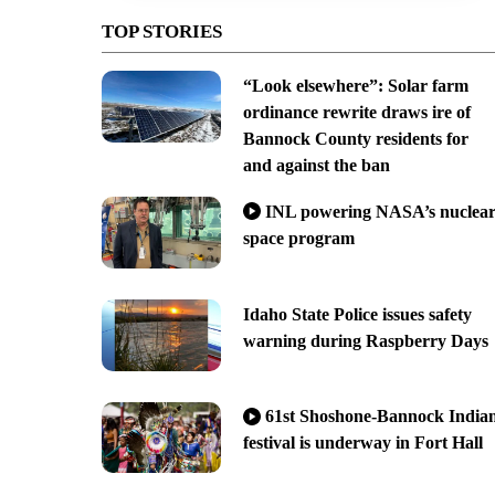
TOP STORIES
“Look elsewhere”: Solar farm
ordinance rewrite draws ire of
Bannock County residents for
and against the ban
INL powering NASA’s nuclea
space program
Idaho State Police issues safety
warning during Raspberry Days
61st Shoshone-Bannock India
festival is underway in Fort Hall