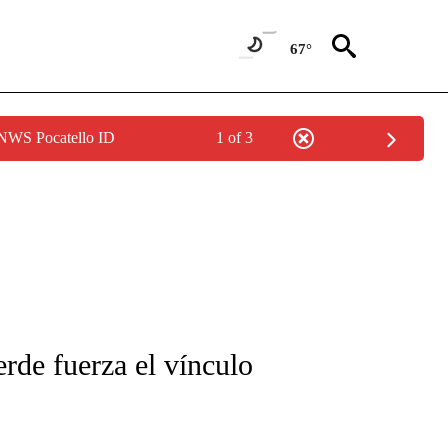
67°
 NWS Pocatello ID
1 of 3
FICATIONS ABOUT NEW PAGES ON "CNN-SPANISH".
erde fuerza el vínculo