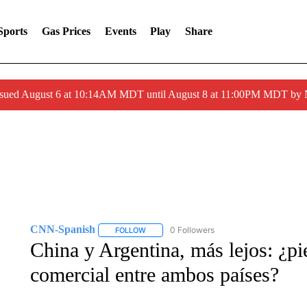
Sports
Gas Prices
Events
Play
Share
ssued August 6 at 10:14AM MDT until August 8 at 11:00PM MDT by
CNN-Spanish
0 Followers
FOLLOW
FOLLOW "CNN-SPANISH" TO RECEIVE NOTI
China y Argentina, más lejos: ¿pi
comercial entre ambos países?