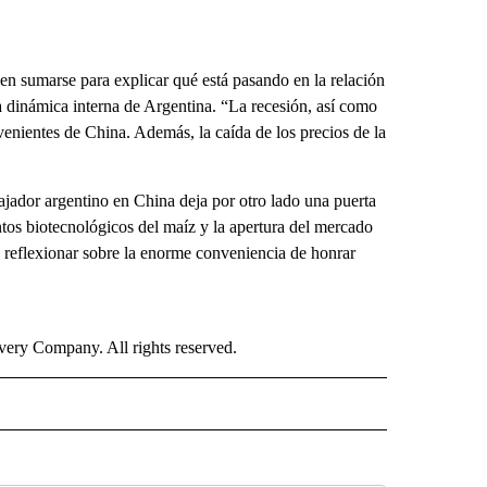
en sumarse para explicar qué está pasando en la relación
ia dinámica interna de Argentina. “La recesión, así como
venientes de China. Además, la caída de los precios de la
jador argentino en China deja por otro lado una puerta
ntos biotecnológicos del maíz y la apertura del mercado
os reflexionar sobre la enorme conveniencia de honrar
ry Company. All rights reserved.
ISH" TO RECEIVE NOTIFICATIONS ABOUT NEW PAGES ON "CNN-SPANISH".