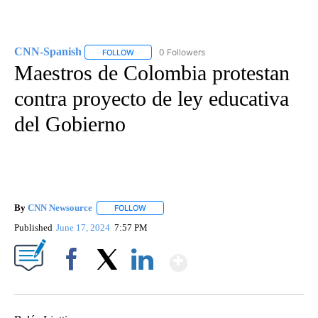
CNN-Spanish
0 Followers
FOLLOW
FOLLOW "CNN-SPANISH" TO RECEIVE NOTIFICA
Maestros de Colombia protestan
contra proyecto de ley educativa
del Gobierno
By
CNN Newsource
FOLLOW
FOLLOW "" TO RECEIVE NOTIFICATIONS ABOU
Published
June 17, 2024
7:57 PM
Show More
Facebook
X
LinkedIn