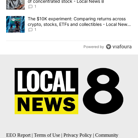
of concentrated stock - Local News 8
1
A trending article titled "The $10K experiment: Comparing return
The $10K experiment: Comparing returns across
crypto, stocks, ETFs and collectibles - Local News
8
1
Powered by
EEO Report
|
Terms of Use
|
Privacy Policy
|
Community