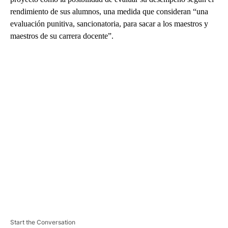
rendimiento de sus alumnos, una medida que consideran “una
evaluación punitiva, sancionatoria, para sacar a los maestros y
maestros de su carrera docente”.
A
D
V
E
R
TI
S
E
M
E
N
T
Start the Conversation