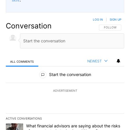
LOG IN
|
SIGN UP
Conversation
FOLLOW THIS CO
FOLLOW
NEWEST
ALL COMMENTS
All Comments
Start the conversation
ADVERTISEMENT
ACTIVE CONVERSATIONS
The following is a list of the most commented articles in the last 7
A trending article titled "What financial advisors are saying abo
What financial advisors are saying about the risks