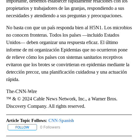
importante, debemos establecer rápidamente relaciones con los
propietarios y trabajadores de las granjas, respondiendo a sus
necesidades y atendiendo a sus preguntas y preocupaciones.
No basta con que un país responda bien al H5N1. Los microbios
no conocen fronteras. Todos los países —incluido Estados
Unidos— deben organizar una respuesta eficaz. El último
informe de mi organización Epidemias que no ocurrieron pone
de relieve cómo los países con sistemas sanitarios receptivos
evitaron que los brotes se convirtieran en epidemias mediante la
detección precoz, una planificación cuidadosa y una actuación
rápida.
The-CNN-Wire
™ & © 2024 Cable News Network, Inc., a Warner Bros.
Discovery Company. All rights reserved.
Article Topic Follows:
CNN-Spanish
0 Followers
FOLLOW
FOLLOW "CNN-SPANISH" TO RECEIVE NOTIFICATIONS ABOUT NEW