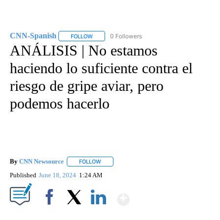
CNN-Spanish
0 Followers
FOLLOW
FOLLOW "CNN-SPANISH" TO RECEIVE NOTIFICA
ANÁLISIS | No estamos
haciendo lo suficiente contra el
riesgo de gripe aviar, pero
podemos hacerlo
By
CNN Newsource
FOLLOW
FOLLOW "" TO RECEIVE NOTIFICATIONS ABOU
Published
June 18, 2024
1:24 AM
Show More
Facebook
X
LinkedIn