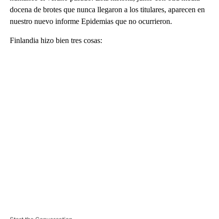
docena de brotes que nunca llegaron a los titulares, aparecen en
nuestro nuevo informe Epidemias que no ocurrieron.
Finlandia hizo bien tres cosas:
A
D
V
E
R
TI
S
E
M
E
N
T