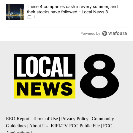
A trending article titled "These 4 companies cash in every summe
These 4 companies cash in every summer, and
their stocks have followed - Local News 8
1
Powered by
EEO Report
|
Terms of Use
|
Privacy Policy
|
Community
Guidelines
|
About Us
|
KIFI-TV FCC Public File
|
FCC
Applications
|