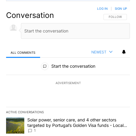
LOG IN
|
SIGN UP
Conversation
FOLLOW THIS CO
FOLLOW
NEWEST
ALL COMMENTS
All Comments
Start the conversation
ADVERTISEMENT
ACTIVE CONVERSATIONS
The following is a list of the most commented articles in the last 7
A trending article titled "Solar power, senior care, and 4 other 
Solar power, senior care, and 4 other sectors
targeted by Portugal’s Golden Visa funds - Local
News 8
1