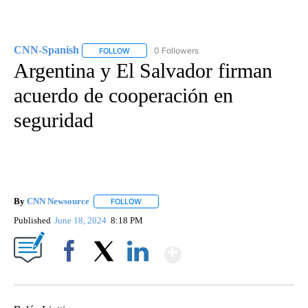
CNN-Spanish
0 Followers
FOLLOW
FOLLOW "CNN-SPANISH" TO RECEIVE NOTIFICA
Argentina y El Salvador firman
acuerdo de cooperación en
seguridad
By
CNN Newsource
FOLLOW
FOLLOW "" TO RECEIVE NOTIFICATIONS ABOU
Published
June 18, 2024
8:18 PM
Show More
Facebook
X
LinkedIn