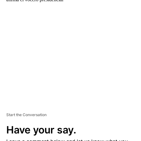
A
D
V
E
R
TI
S
E
M
E
N
T
Start the Conversation
Have your say.