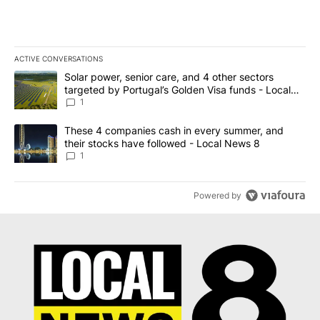
ACTIVE CONVERSATIONS
The following is a list of the most commented articles in the last 7
A trending article titled "Solar power, senior care, and 4 other 
Solar power, senior care, and 4 other sectors
targeted by Portugal’s Golden Visa funds - Local
News 8
1
A trending article titled "These 4 companies cash in every summe
These 4 companies cash in every summer, and
their stocks have followed - Local News 8
1
Powered by