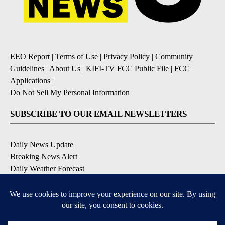
EEO Report
|
Terms of Use
|
Privacy Policy
|
Community
Guidelines
|
About Us
|
KIFI-TV FCC Public File
|
FCC
Applications
|
Do Not Sell My Personal Information
SUBSCRIBE TO OUR EMAIL NEWSLETTERS
Daily News Update
Breaking News Alert
Daily Weather Forecast
Severe Weather Alert
Contests and Promotions
DOWNLOAD OUR APPS