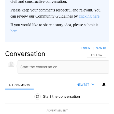
civil and constructive conversation.
Please keep your comments respectful and relevant. You
can review our Community Guidelines by
clicking here
If you would like to share a story idea, please submit it
here
.
LOG IN
|
SIGN UP
Conversation
FOLLOW THIS CO
FOLLOW
NEWEST
ALL COMMENTS
All Comments
Start the conversation
ADVERTISEMENT