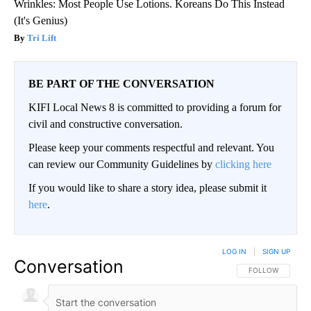
Wrinkles: Most People Use Lotions. Koreans Do This Instead
(It's Genius)
Tri Lift
BE PART OF THE CONVERSATION
KIFI Local News 8 is committed to providing a forum for
civil and constructive conversation.
Please keep your comments respectful and relevant. You
can review our Community Guidelines by
clicking here
If you would like to share a story idea, please submit it
here
.
LOG IN
|
SIGN UP
Conversation
FOLLOW THIS CO
FOLLOW