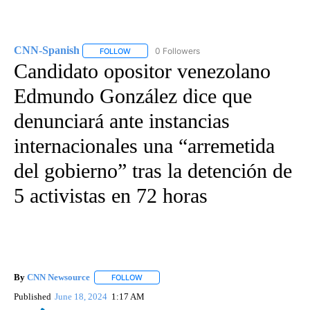
CNN-Spanish
0 Followers
FOLLOW
FOLLOW "CNN-SPANISH" TO RECEIVE NOTIFICA
Candidato opositor venezolano
Edmundo González dice que
denunciará ante instancias
internacionales una “arremetida
del gobierno” tras la detención de
5 activistas en 72 horas
By
CNN Newsource
FOLLOW
FOLLOW "" TO RECEIVE NOTIFICATIONS ABOU
Published
June 18, 2024
1:17 AM