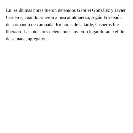
En las últimas horas fueron detenidos Gabriel González y Javier
Cisneros, cuando salieron a buscar almuerzo, según la versión
del comando de campaña. En horas de la tarde, Cisneros fue
liberado. Las otras tres detenciones tuvieron lugar durante el fin
de semana, agregaron.
A
D
V
E
R
TI
S
E
M
E
N
T