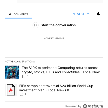
NEWEST
ALL COMMENTS
All Comments
Start the conversation
ADVERTISEMENT
ACTIVE CONVERSATIONS
The following is a list of the most commented articles in the last 7
A trending article titled "The $10K experiment: Comparing return
The $10K experiment: Comparing returns across
crypto, stocks, ETFs and collectibles - Local News
8
1
A trending article titled "FIFA scraps controversial $20 billion 
FIFA scraps controversial $20 billion World Cup
investment plan - Local News 8
1
Powered by