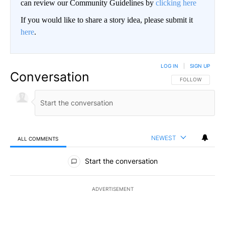
can review our Community Guidelines by
clicking here
If you would like to share a story idea, please submit it
here
.
LOG IN
|
SIGN UP
Conversation
FOLLOW THIS CO
FOLLOW
NEWEST
ALL COMMENTS
All Comments
Start the conversation
ADVERTISEMENT