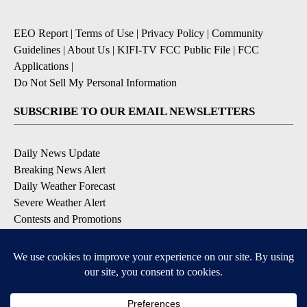
EEO Report
|
Terms of Use
|
Privacy Policy
|
Community
Guidelines
|
About Us
|
KIFI-TV FCC Public File
|
FCC
Applications
|
Do Not Sell My Personal Information
SUBSCRIBE TO OUR EMAIL NEWSLETTERS
Daily News Update
Breaking News Alert
Daily Weather Forecast
Severe Weather Alert
Contests and Promotions
DOWNLOAD OUR APPS
Available for iOS and Android