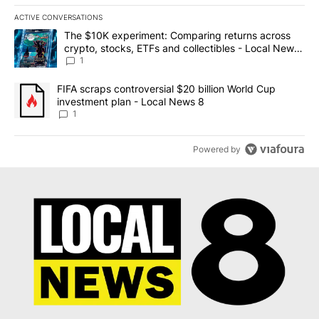
ACTIVE CONVERSATIONS
The following is a list of the most commented articles in the last 7
A trending article titled "The $10K experiment: Comparing return
The $10K experiment: Comparing returns across
crypto, stocks, ETFs and collectibles - Local News
8
1
A trending article titled "FIFA scraps controversial $20 billion 
FIFA scraps controversial $20 billion World Cup
investment plan - Local News 8
1
Powered by