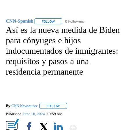
CNN-Spanish
0 Followers
FOLLOW
FOLLOW "CNN-SPANISH" TO RECEIVE NOTIFICA
Así es la nueva medida de Biden
para cónyuges e hijos
indocumentados de inmigrantes:
requisitos y pasos a una
residencia permanente
By
CNN Newsource
FOLLOW
FOLLOW "" TO RECEIVE NOTIFICATIONS ABOU
Published
June 18, 2024
10:59 AM
Show More