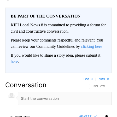
BE PART OF THE CONVERSATION
KIFI Local News 8 is committed to providing a forum for
civil and constructive conversation.
Please keep your comments respectful and relevant. You
can review our Community Guidelines by
clicking here
If you would like to share a story idea, please submit it
here
.
LOG IN
|
SIGN UP
Conversation
FOLLOW THIS CO
FOLLOW
NEWEST