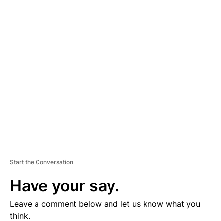
A
D
V
E
R
TI
S
E
M
E
N
T
Start the Conversation
Have your say.
Leave a comment below and let us know what you
think.