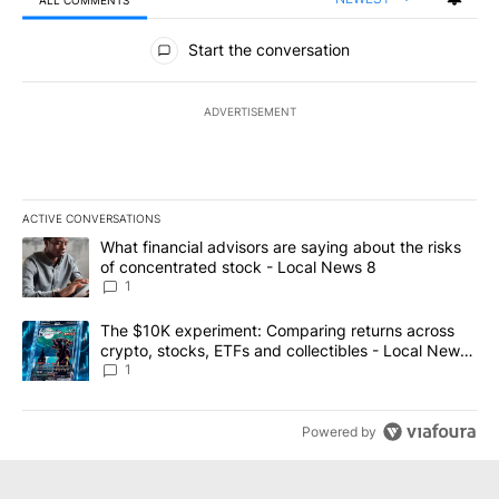
ALL COMMENTS
All Comments
Start the conversation
ADVERTISEMENT
ACTIVE CONVERSATIONS
The following is a list of the most commented articles in the last 7
A trending article titled "What financial advisors are saying abo
What financial advisors are saying about the risks
of concentrated stock - Local News 8
1
A trending article titled "The $10K experiment: Comparing return
The $10K experiment: Comparing returns across
crypto, stocks, ETFs and collectibles - Local News
8
1
Powered by