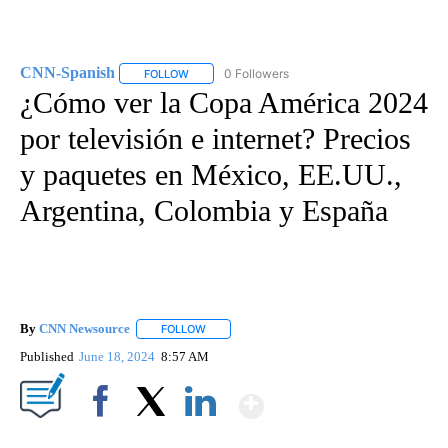
CNN-Spanish
0 Followers
FOLLOW
FOLLOW "CNN-SPANISH" TO RECEIVE NOTIFICA
¿Cómo ver la Copa América 2024
por televisión e internet? Precios
y paquetes en México, EE.UU.,
Argentina, Colombia y España
By
CNN Newsource
FOLLOW
FOLLOW "" TO RECEIVE NOTIFICATIONS ABOU
Published
June 18, 2024
8:57 AM
Show More
Facebook
X
LinkedIn