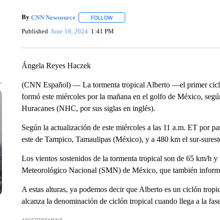
By
CNN Newsource
FOLLOW
FOLLOW "" TO RECEIVE NOTIFICATIONS 
Published
June 18, 2024
1:41 PM
Ángela Reyes Haczek
(CNN Español) — La tormenta tropical Alberto —el primer cicló
formó este miércoles por la mañana en el golfo de México, según
Huracanes (NHC, por sus siglas en inglés).
Según la actualización de este miércoles a las 11 a.m. ET por p
este de Tampico, Tamaulipas (México), y a 480 km el sur-surest
Los vientos sostenidos de la tormenta tropical son de 65 km/h y
Meteorológico Nacional (SMN) de México, que también informó
A estas alturas, ya podemos decir que Alberto es un ciclón tro
alcanza la denominación de ciclón tropical cuando llega a la fase