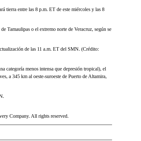
á tierra entre las 8 p.m. ET de este miércoles y las 8
ur de Tamaulipas o el extremo norte de Veracruz, según se
 actualización de las 11 a.m. ET del SMN. (Crédito:
 categoría menos intensa que depresión tropical), el
eves, a 345 km al oeste-suroeste de Puerto de Altamira,
N.
ry Company. All rights reserved.
ISH" TO RECEIVE NOTIFICATIONS ABOUT NEW PAGES ON "CNN-SPANISH".