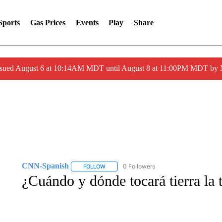
Sports
Gas Prices
Events
Play
Share
ssued August 6 at 10:14AM MDT until August 8 at 11:00PM MDT by
CNN-Spanish
0 Followers
FOLLOW
FOLLOW "CNN-SPANISH" TO RECEIVE NOTI
¿Cuándo y dónde tocará tierra la 