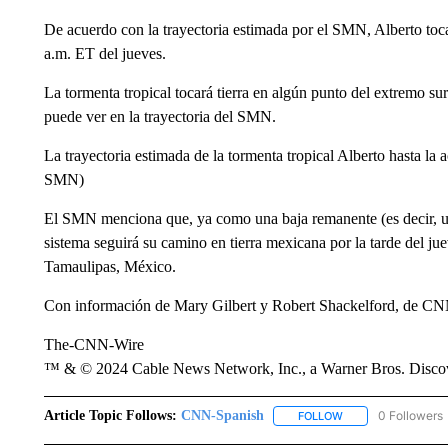
De acuerdo con la trayectoria estimada por el SMN, Alberto tocar
a.m. ET del jueves.
La tormenta tropical tocará tierra en algún punto del extremo s
puede ver en la trayectoria del SMN.
La trayectoria estimada de la tormenta tropical Alberto hasta la
SMN)
El SMN menciona que, ya como una baja remanente (es decir, una
sistema seguirá su camino en tierra mexicana por la tarde del ju
Tamaulipas, México.
Con información de Mary Gilbert y Robert Shackelford, de CN
The-CNN-Wire
™ & © 2024 Cable News Network, Inc., a Warner Bros. Discove
Article Topic Follows:
CNN-Spanish
0 Followers
FOLLOW
FOLLOW "CNN-SPAN