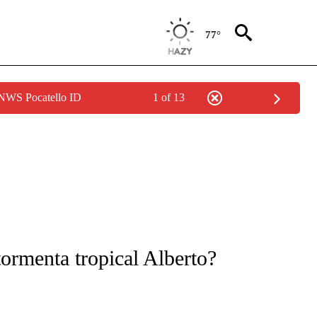
77°
 NWS Pocatello ID
1 of 13
FICATIONS ABOUT NEW PAGES ON "CNN-SPANISH".
tormenta tropical Alberto?