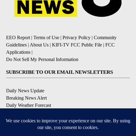
EEO Report
|
Terms of Use
|
Privacy Policy
|
Community
Guidelines
|
About Us
|
KIFI-TV FCC Public File
|
FCC
Applications
|
Do Not Sell My Personal Information
SUBSCRIBE TO OUR EMAIL NEWSLETTERS
Daily News Update
Breaking News Alert
Daily Weather Forecast
Severe Weather Alert
Contests and Promotions
DOWNLOAD OUR APPS