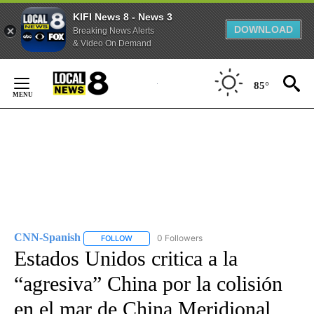
KIFI News 8 - News 3
DOWNLOAD
Breaking News Alerts
& Video On Demand
Skip
to
85°
Content
CNN-Spanish
0 Followers
FOLLOW
FOLLOW "CNN-SPANISH" TO RECEIVE NOTIFICA
Estados Unidos critica a la
“agresiva” China por la colisión
en el mar de China Meridional