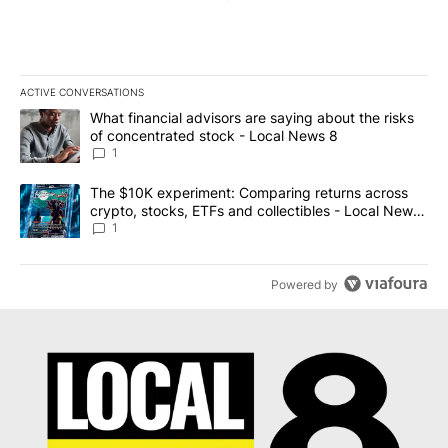
ACTIVE CONVERSATIONS
The following is a list of the most commented articles in the last 7
A trending article titled "What financial advisors are saying abo
What financial advisors are saying about the risks
of concentrated stock - Local News 8
1
A trending article titled "The $10K experiment: Comparing return
The $10K experiment: Comparing returns across
crypto, stocks, ETFs and collectibles - Local News
8
1
Powered by