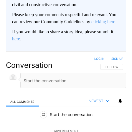
civil and constructive conversation.
Please keep your comments respectful and relevant. You
can review our Community Guidelines by
clicking here
If you would like to share a story idea, please submit it
here
.
LOG IN
|
SIGN UP
Conversation
FOLLOW THIS CO
FOLLOW
NEWEST
ALL COMMENTS
All Comments
Start the conversation
ADVERTISEMENT