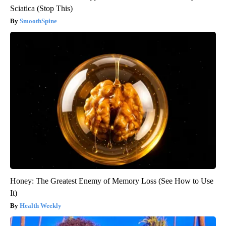
Sciatica (Stop This)
SmoothSpine
Honey: The Greatest Enemy of Memory Loss (See How to Use
It)
Health Weekly