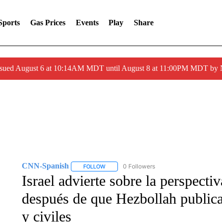
Sports
Gas Prices
Events
Play
Share
ssued August 6 at 10:14AM MDT until August 8 at 11:00PM MDT by
CNN-Spanish
0 Followers
FOLLOW
FOLLOW "CNN-SPANISH" TO RECEIVE NOTI
Israel advierte sobre la perspecti
después de que Hezbollah publicar
y civiles