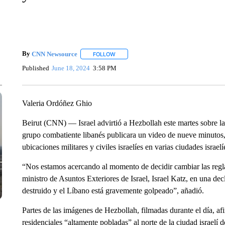
By
CNN Newsource
FOLLOW
FOLLOW "" TO RECEIVE NOTIFICATIONS 
Published
June 18, 2024
3:58 PM
Valeria Ordóñez Ghio
Beirut (CNN) — Israel advirtió a Hezbollah este martes sobre la
grupo combatiente libanés publicara un video de nueve minuto
ubicaciones militares y civiles israelíes en varias ciudades israelí
“Nos estamos acercando al momento de decidir cambiar las regla
ministro de Asuntos Exteriores de Israel, Israel Katz, en una de
destruido y el Líbano está gravemente golpeado”, añadió.
Partes de las imágenes de Hezbollah, filmadas durante el día, a
residenciales “altamente pobladas” al norte de la ciudad israelí d