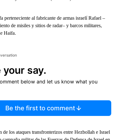
a perteneciente al fabricante de armas israelí Rafael –
nto de misiles y sitios de radar– y barcos militares,
e Haifa.
nversation
 your say.
comment below and let us know what you
Be the first to comment
 de los ataques transfronterizos entre Hezbollah e Israel
e campaña militar de las Fuerzas de Defensa de Israel en