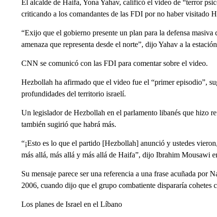
El alcalde de Haifa, Yona Yahav, calificó el video de “terror psi
criticando a los comandantes de las FDI por no haber visitado H
“Exijo que el gobierno presente un plan para la defensa masiva d
amenaza que representa desde el norte”, dijo Yahav a la estación 
CNN se comunicó con las FDI para comentar sobre el video.
Hezbollah ha afirmado que el video fue el “primer episodio”, su
profundidades del territorio israelí.
Un legislador de Hezbollah en el parlamento libanés que hizo ref
también sugirió que habrá más.
“¡Esto es lo que el partido [Hezbollah] anunció y ustedes vieron
más allá, más allá y más allá de Haifa”, dijo Ibrahim Mousawi en
Su mensaje parece ser una referencia a una frase acuñada por Nas
2006, cuando dijo que el grupo combatiente dispararía cohetes c
Los planes de Israel en el Líbano