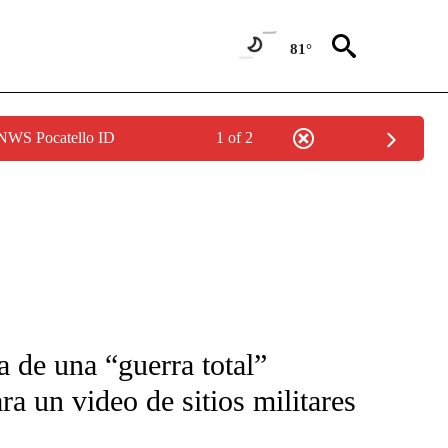
81°
 NWS Pocatello ID
1 of 2
FICATIONS ABOUT NEW PAGES ON "CNN-SPANISH".
va de una “guerra total”
a un video de sitios militares