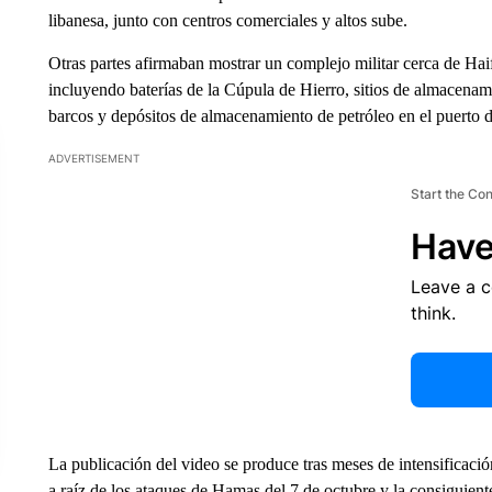
libanesa, junto con centros comerciales y altos sube.
Otras partes afirmaban mostrar un complejo militar cerca de Haif
incluyendo baterías de la Cúpula de Hierro, sitios de almacenamie
barcos y depósitos de almacenamiento de petróleo en el puerto d
ADVERTISEMENT
Start the Co
Have
Leave a 
think.
La publicación del video se produce tras meses de intensificación
a raíz de los ataques de Hamas del 7 de octubre y la consiguient