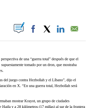
ABOUT NEW PAGES ON "".
Facebook
X
LinkedIn
Email
 perspectiva de una “guerra total” después de que el
s, supuestamente tomado por un dron, que mostraba
es.
s del juego contra Hezbollah y el Líbano”, dijo el
claración en X. “En una guerra total, Hezbollah será
firmaban mostrar Krayot, un grupo de ciudades
e Haifa y a 28 kilómetros (17 millas) al sur de la frontera