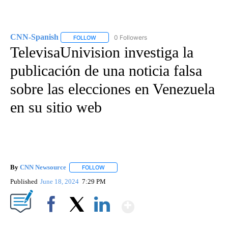
CNN-Spanish
0 Followers
FOLLOW
FOLLOW "CNN-SPANISH" TO RECEIVE NOTIFICA
TelevisaUnivision investiga la
publicación de una noticia falsa
sobre las elecciones en Venezuela
en su sitio web
By
CNN Newsource
FOLLOW
FOLLOW "" TO RECEIVE NOTIFICATIONS ABOU
Published
June 18, 2024
7:29 PM
Show More
Facebook
X
LinkedIn