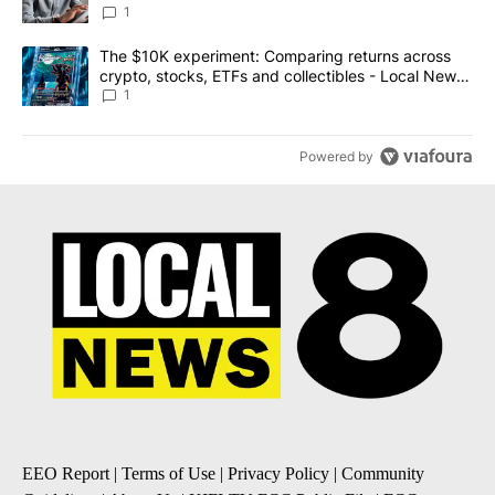
1
A trending article titled "The $10K experiment: Comparing return
The $10K experiment: Comparing returns across
crypto, stocks, ETFs and collectibles - Local News
8
1
Powered by
EEO Report
|
Terms of Use
|
Privacy Policy
|
Community