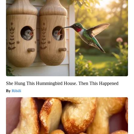
She Hung This Hummingbird House. Then This Happened
Ribili