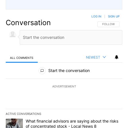
LOG IN
|
SIGN UP
Conversation
FOLLOW THIS CO
FOLLOW
NEWEST
ALL COMMENTS
All Comments
Start the conversation
ADVERTISEMENT
ACTIVE CONVERSATIONS
The following is a list of the most commented articles in the last 7
A trending article titled "What financial advisors are saying abo
What financial advisors are saying about the risks
of concentrated stock - Local News 8