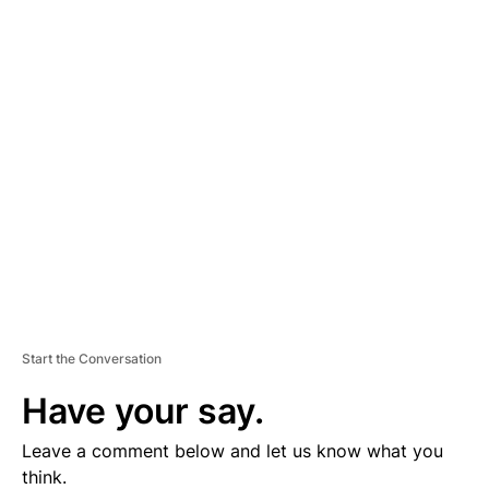
A
D
V
E
R
TI
S
E
M
E
N
T
Start the Conversation
Have your say.
Leave a comment below and let us know what you
think.