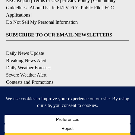
EEO Report
|
Terms of Use
|
Privacy Policy
|
Community
Guidelines
|
About Us
|
KIFI-TV FCC Public File
|
FCC
Applications
|
Do Not Sell My Personal Information
SUBSCRIBE TO OUR EMAIL NEWSLETTERS
Daily News Update
Breaking News Alert
Daily Weather Forecast
Severe Weather Alert
Contests and Promotions
DOWNLOAD OUR APPS
Available for iOS and Android