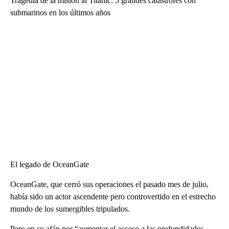
Tragedia de la misión al Titanic: 5 grandes catástrofes con
submarinos en los últimos años
El legado de OceanGate
OceanGate, que cerró sus operaciones el pasado mes de julio,
había sido un actor ascendente pero controvertido en el estrecho
mundo de los sumergibles tripulados.
Pero en su afán por “aumentar el acceso a las profundidades