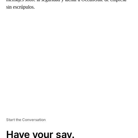
sin escrúpulos.
A
D
V
E
R
TI
S
E
M
E
N
T
Start the Conversation
Have your say.