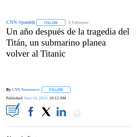
CNN-Spanish
0 Followers
FOLLOW
FOLLOW "CNN-SPANISH" TO RECEIVE NOTIFICA
Un año después de la tragedia del
Titán, un submarino planea
volver al Titanic
By
CNN Newsource
FOLLOW
FOLLOW "" TO RECEIVE NOTIFICATIONS ABOU
Published
June 18, 2024
10:12 AM
Show More
Facebook
X
LinkedIn