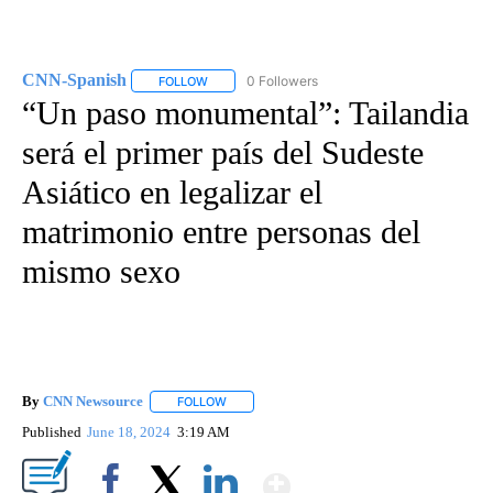
CNN-Spanish
0 Followers
FOLLOW
FOLLOW "CNN-SPANISH" TO RECEIVE NOTIFICA
“Un paso monumental”: Tailandia
será el primer país del Sudeste
Asiático en legalizar el
matrimonio entre personas del
mismo sexo
By
CNN Newsource
FOLLOW
FOLLOW "" TO RECEIVE NOTIFICATIONS ABOU
Published
June 18, 2024
3:19 AM
Show More