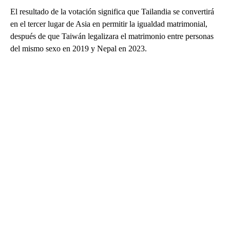
El resultado de la votación significa que Tailandia se convertirá
en el tercer lugar de Asia en permitir la igualdad matrimonial,
después de que Taiwán legalizara el matrimonio entre personas
del mismo sexo en 2019 y Nepal en 2023.
A
D
V
E
R
TI
S
E
M
E
N
T