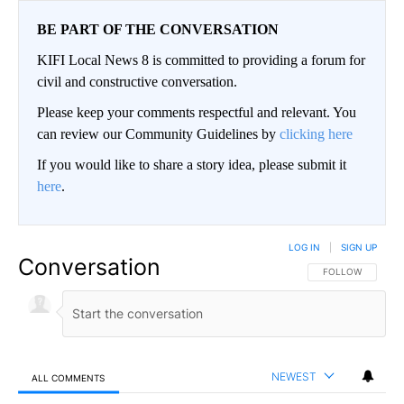
BE PART OF THE CONVERSATION
KIFI Local News 8 is committed to providing a forum for
civil and constructive conversation.
Please keep your comments respectful and relevant. You
can review our Community Guidelines by
clicking here
If you would like to share a story idea, please submit it
here
.
LOG IN
|
SIGN UP
Conversation
FOLLOW THIS CO
FOLLOW
NEWEST
ALL COMMENTS