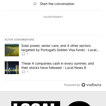
All Comments
Start the conversation
ADVERTISEMENT
ACTIVE CONVERSATIONS
The following is a list of the most commented articles in the last 7
A trending article titled "Solar power, senior care, and 4 other 
Solar power, senior care, and 4 other sectors
targeted by Portugal’s Golden Visa funds - Local
News 8
1
A trending article titled "These 4 companies cash in every summe
These 4 companies cash in every summer, and
their stocks have followed - Local News 8
1
Powered by