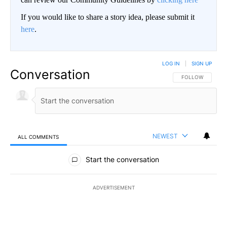
If you would like to share a story idea, please submit it
here
.
LOG IN
|
SIGN UP
Conversation
FOLLOW THIS CO
FOLLOW
NEWEST
ALL COMMENTS
All Comments
Start the conversation
ADVERTISEMENT