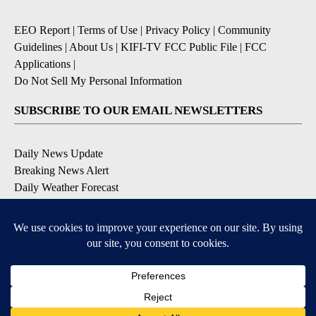
EEO Report
|
Terms of Use
|
Privacy Policy
|
Community
Guidelines
|
About Us
|
KIFI-TV FCC Public File
|
FCC
Applications
|
Do Not Sell My Personal Information
SUBSCRIBE TO OUR EMAIL NEWSLETTERS
Daily News Update
Breaking News Alert
Daily Weather Forecast
Severe Weather Alert
Contests and Promotions
DOWNLOAD OUR APPS
Available for iOS and Android