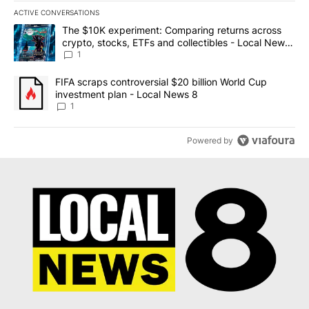
ACTIVE CONVERSATIONS
The following is a list of the most commented articles in the last 7
A trending article titled "The $10K experiment: Comparing return
The $10K experiment: Comparing returns across
crypto, stocks, ETFs and collectibles - Local News
8
1
A trending article titled "FIFA scraps controversial $20 billion 
FIFA scraps controversial $20 billion World Cup
investment plan - Local News 8
1
Powered by