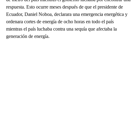
respuesta. Esto ocurre meses después de que el presidente de
Ecuador, Daniel Noboa, declarara una emergencia energética y
ordenara cortes de energía de ocho horas en todo el país
mientras el país luchaba contra una sequía que afectaba la
generación de energía.
A
D
V
E
R
TI
S
E
M
E
N
T