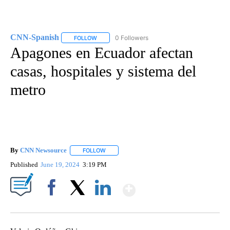
CNN-Spanish
0 Followers
FOLLOW
FOLLOW "CNN-SPANISH" TO RECEIVE NOTIFICA
Apagones en Ecuador afectan
casas, hospitales y sistema del
metro
By
CNN Newsource
FOLLOW
FOLLOW "" TO RECEIVE NOTIFICATIONS ABOU
Published
June 19, 2024
3:19 PM
Show More
Facebook
X
LinkedIn