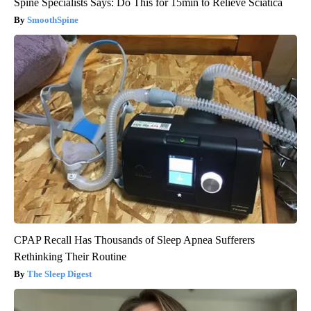
Spine Specialists Says: Do This for 15min to Relieve Sciatica
SmoothSpine
CPAP Recall Has Thousands of Sleep Apnea Sufferers
Rethinking Their Routine
The Sleep Digest