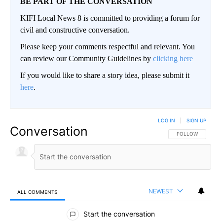
BE PART OF THE CONVERSATION
KIFI Local News 8 is committed to providing a forum for
civil and constructive conversation.
Please keep your comments respectful and relevant. You
can review our Community Guidelines by
clicking here
If you would like to share a story idea, please submit it
here
.
LOG IN
|
SIGN UP
Conversation
FOLLOW THIS CO
FOLLOW
NEWEST
ALL COMMENTS
All Comments
Start the conversation