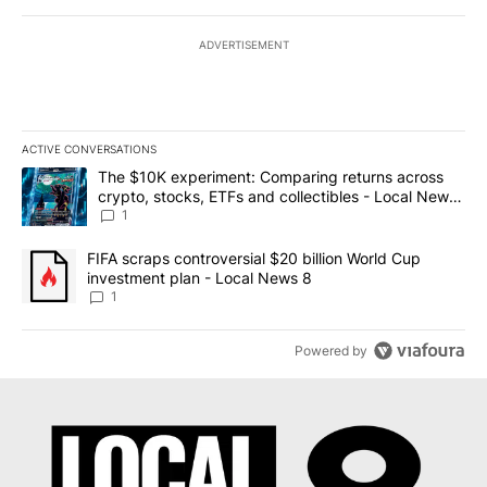
ADVERTISEMENT
ACTIVE CONVERSATIONS
The following is a list of the most commented articles in the last 7
A trending article titled "The $10K experiment: Comparing return
The $10K experiment: Comparing returns across
crypto, stocks, ETFs and collectibles - Local News
8
1
A trending article titled "FIFA scraps controversial $20 billion 
FIFA scraps controversial $20 billion World Cup
investment plan - Local News 8
1
Powered by