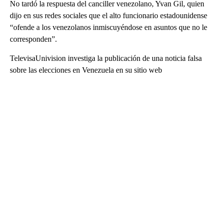
No tardó la respuesta del canciller venezolano, Yvan Gil, quien
dijo en sus redes sociales que el alto funcionario estadounidense
“ofende a los venezolanos inmiscuyéndose en asuntos que no le
corresponden”.
TelevisaUnivision investiga la publicación de una noticia falsa
sobre las elecciones en Venezuela en su sitio web
A
D
V
E
R
TI
S
E
M
E
N
T