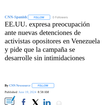
CNN-Spanish
0 Followers
FOLLOW
FOLLOW "CNN-SPANISH" TO RECEIVE NOTIFICA
EE.UU. expresa preocupación
ante nuevas detenciones de
activistas opositores en Venezuela
y pide que la campaña se
desarrolle sin intimidaciones
By
CNN Newsource
FOLLOW
FOLLOW "" TO RECEIVE NOTIFICATIONS ABOU
Published
June 19, 2024
8:58 AM
Show More