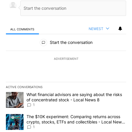
NEWEST
ALL COMMENTS
All Comments
Start the conversation
ADVERTISEMENT
ACTIVE CONVERSATIONS
The following is a list of the most commented articles in the last 7
A trending article titled "What financial advisors are saying abo
What financial advisors are saying about the risks
of concentrated stock - Local News 8
1
A trending article titled "The $10K experiment: Comparing return
The $10K experiment: Comparing returns across
crypto, stocks, ETFs and collectibles - Local News
8
1