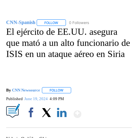
CNN-Spanish
0 Followers
FOLLOW
FOLLOW "CNN-SPANISH" TO RECEIVE NOTIFICA
El ejército de EE.UU. asegura
que mató a un alto funcionario de
ISIS en un ataque aéreo en Siria
By
CNN Newsource
FOLLOW
FOLLOW "" TO RECEIVE NOTIFICATIONS ABOU
Published
June 19, 2024
4:09 PM
Show More
Facebook
X
LinkedIn