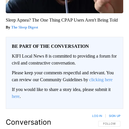
Sleep Apnea? The One Thing CPAP Users Aren't Being Told
The Sleep Digest
BE PART OF THE CONVERSATION
KIFI Local News 8 is committed to providing a forum for
civil and constructive conversation.
Please keep your comments respectful and relevant. You
can review our Community Guidelines by
clicking here
If you would like to share a story idea, please submit it
here
.
LOG IN
|
SIGN UP
Conversation
FOLLOW THIS CO
FOLLOW