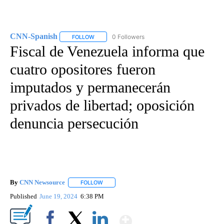
CNN-Spanish
0 Followers
FOLLOW
FOLLOW "CNN-SPANISH" TO RECEIVE NOTIFICA
Fiscal de Venezuela informa que
cuatro opositores fueron
imputados y permanecerán
privados de libertad; oposición
denuncia persecución
By
CNN Newsource
FOLLOW
FOLLOW "" TO RECEIVE NOTIFICATIONS ABOU
Published
June 19, 2024
6:38 PM
Show More