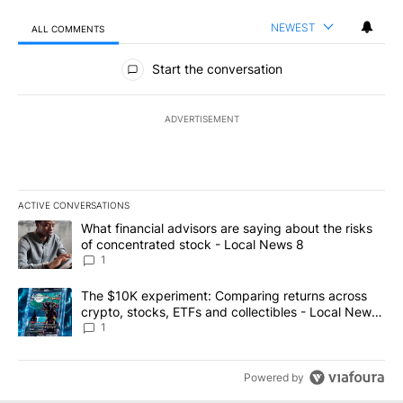
NEWEST
ALL COMMENTS
All Comments
Start the conversation
ADVERTISEMENT
ACTIVE CONVERSATIONS
The following is a list of the most commented articles in the last 7
A trending article titled "What financial advisors are saying abo
What financial advisors are saying about the risks
of concentrated stock - Local News 8
1
A trending article titled "The $10K experiment: Comparing return
The $10K experiment: Comparing returns across
crypto, stocks, ETFs and collectibles - Local News
8
1
Powered by