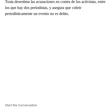
Tosta desestima las acusaciones en contra de los activistas, entre
los que hay dos periodistas, y asegura que cubrir
periodísticamente un evento no es delito.
A
D
V
E
R
TI
S
E
M
E
N
T
Start the Conversation