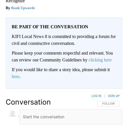
Recognize
Rank Upwards
BE PART OF THE CONVERSATION
KIFI Local News 8 is committed to providing a forum for
civil and constructive conversation.
Please keep your comments respectful and relevant. You
can review our Community Guidelines by
clicking here
If you would like to share a story idea, please submit it
here
.
LOG IN
|
SIGN UP
Conversation
FOLLOW THIS CO
FOLLOW