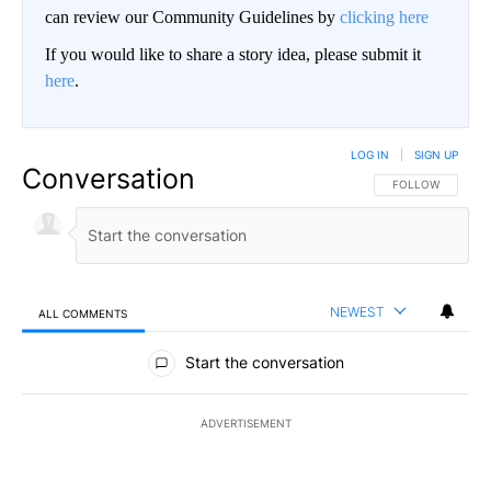
can review our Community Guidelines by
clicking here
If you would like to share a story idea, please submit it
here
.
LOG IN
|
SIGN UP
Conversation
FOLLOW THIS CO
FOLLOW
NEWEST
ALL COMMENTS
All Comments
Start the conversation
ADVERTISEMENT