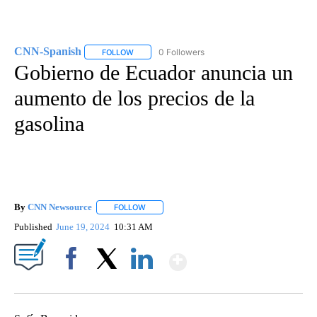
CNN-Spanish
0 Followers
FOLLOW
FOLLOW "CNN-SPANISH" TO RECEIVE NOTIFICA
Gobierno de Ecuador anuncia un
aumento de los precios de la
gasolina
By
CNN Newsource
FOLLOW
FOLLOW "" TO RECEIVE NOTIFICATIONS ABOU
Published
June 19, 2024
10:31 AM
Show More
Facebook
X
LinkedIn