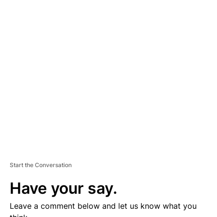
A
D
V
E
R
TI
S
E
M
E
N
T
Start the Conversation
Have your say.
Leave a comment below and let us know what you