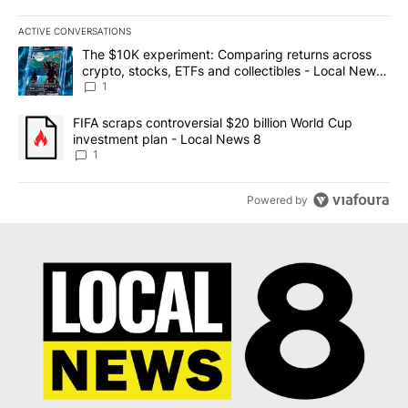
ACTIVE CONVERSATIONS
The following is a list of the most commented articles in the last 7
A trending article titled "The $10K experiment: Comparing return
The $10K experiment: Comparing returns across
crypto, stocks, ETFs and collectibles - Local News
8
1
A trending article titled "FIFA scraps controversial $20 billion 
FIFA scraps controversial $20 billion World Cup
investment plan - Local News 8
1
Powered by