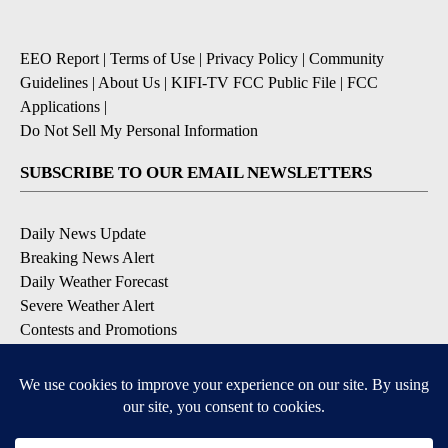
EEO Report
|
Terms of Use
|
Privacy Policy
|
Community
Guidelines
|
About Us
|
KIFI-TV FCC Public File
|
FCC
Applications
|
Do Not Sell My Personal Information
SUBSCRIBE TO OUR EMAIL NEWSLETTERS
Daily News Update
Breaking News Alert
Daily Weather Forecast
Severe Weather Alert
Contests and Promotions
DOWNLOAD OUR APPS
Available for iOS and Android