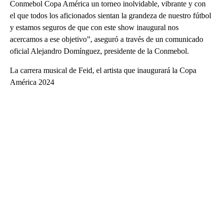
Conmebol Copa América un torneo inolvidable, vibrante y con
el que todos los aficionados sientan la grandeza de nuestro fútbol
y estamos seguros de que con este show inaugural nos
acercamos a ese objetivo”, aseguró a través de un comunicado
oficial Alejandro Domínguez, presidente de la Conmebol.
La carrera musical de Feid, el artista que inaugurará la Copa
América 2024
A
D
V
E
R
TI
S
E
M
E
N
T