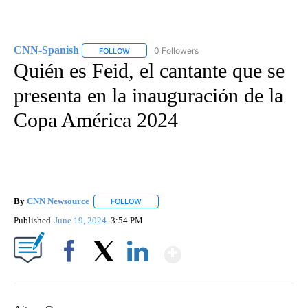
CNN-Spanish
0 Followers
FOLLOW
FOLLOW "CNN-SPANISH" TO RECEIVE NOTIFICA
Quién es Feid, el cantante que se
presenta en la inauguración de la
Copa América 2024
By
CNN Newsource
FOLLOW
FOLLOW "" TO RECEIVE NOTIFICATIONS ABOU
Published
June 19, 2024
3:54 PM
Show More
Facebook
X
LinkedIn