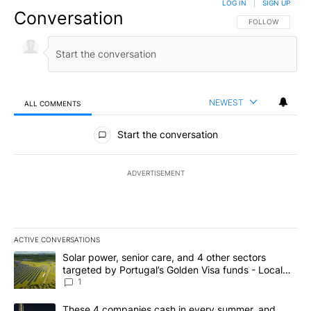
LOG IN
|
SIGN UP
Conversation
FOLLOW THIS CO
FOLLOW
NEWEST
ALL COMMENTS
All Comments
Start the conversation
ADVERTISEMENT
ACTIVE CONVERSATIONS
The following is a list of the most commented articles in the last 7
A trending article titled "Solar power, senior care, and 4 other 
Solar power, senior care, and 4 other sectors
targeted by Portugal’s Golden Visa funds - Local
News 8
1
A trending article titled "These 4 companies cash in every summe
These 4 companies cash in every summer, and