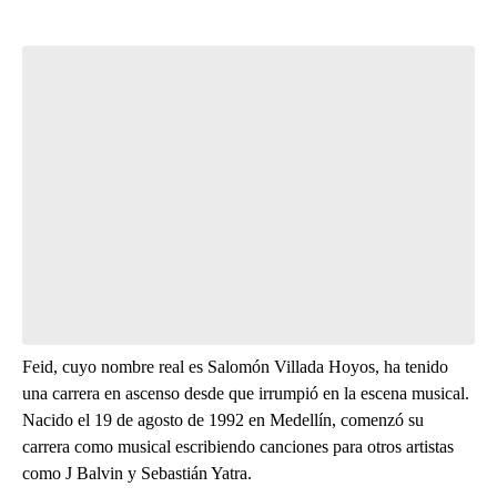
Start the Conversation
Have your say.
Leave a comment below and let us know what you
think.
Be the first to comment
Feid, cuyo nombre real es Salomón Villada Hoyos, ha tenido
una carrera en ascenso desde que irrumpió en la escena musical.
Nacido el 19 de agosto de 1992 en Medellín, comenzó su
carrera como musical escribiendo canciones para otros artistas
como J Balvin y Sebastián Yatra.