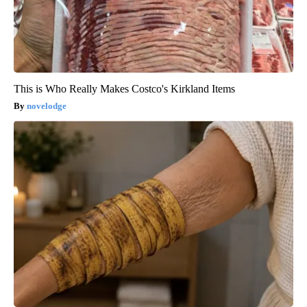
This is Who Really Makes Costco's Kirkland Items
novelodge