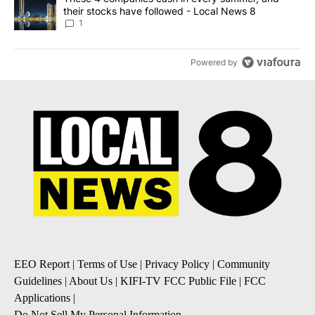
their stocks have followed - Local News 8
1
Powered by
EEO Report
|
Terms of Use
|
Privacy Policy
|
Community
Guidelines
|
About Us
|
KIFI-TV FCC Public File
|
FCC
Applications
|
Do Not Sell My Personal Information